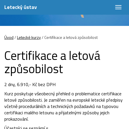
Letecký ústav
Togg
navig
Úvod
/
Letecké kurzy
/
Certifikace a letová způsobilost
Certifikace a letová
způsobilost
2 dny, 6.910,- Kč bez DPH
Kurz poskytuje všeobecný přehled o problematice certifikace
letové způsobilosti. Je zaměřen na evropské letecké předpisy
včetně procedurálních a technických požadavků na typovou
certifikaci malého letounu a přijatelnými způsoby jejich
prokazování.
Účastníci se seznámí s