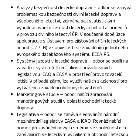
Analýzy bezpečnosti letecké dopravy – odbor se zabývá
problematikou bezpečnosti civilní letecké dopravy a
všeobecného letectví, zejména pak statistickým
vyhodnocováním četnosti leteckých nehod a incidentů
v provozu civilního letectví ČR. V současné době úzce
spolupracuje s Ústavem pro zjišťování příčin leteckých
nehod (ÚZPLN) v souvislosti se zaváděním jednotného
evropského databázového systému ECCAIRS.
Systémy jakosti v letecké dopravě – odbor se podílí na
zavádění systémů řízení jakosti požadovaných
legislativou ICAO a EASA v prostředí provozovatelů
letišť. V případě zájmu lze využít našich zkušeností pro
vytváření a zavádění obdobných systémů.
Marketingové studie – odbor nabízí zpracování
marketingových studií v oblasti obchodní letecké
dopravy.
Legislativa – odbor se zabývá sledováním národní i
mezinárodní legislativy EASA a ICAO. Rovněž nabízí
pomoc při zavádění nových směrnic ve společnostech
zabývajících se leteckým výcvikem a obchodní leteckou