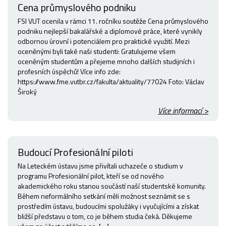
Cena průmyslového podniku
FSI VUT ocenila v rámci 11. ročníku soutěže Cena průmyslového
podniku nejlepší bakalářské a diplomové práce, které vynikly
odbornou úrovní i potenciálem pro praktické využití. Mezi
oceněnými byli také naši studenti: Gratulujeme všem
oceněným studentům a přejeme mnoho dalších studijních i
profesních úspěchů! Více info zde:
https://www.fme.vutbr.cz/fakulta/aktuality/77024 Foto: Václav
Široký
Více informací >
Budoucí Profesionální piloti
Na Leteckém ústavu jsme přivítali uchazeče o studium v
programu Profesionální pilot, kteří se od nového
akademického roku stanou součástí naší studentské komunity.
Během neformálního setkání měli možnost seznámit se s
prostředím ústavu, budoucími spolužáky i vyučujícími a získat
bližší představu o tom, co je během studia čeká. Děkujeme