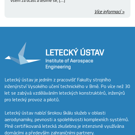
všem za účast a těšíme se, […]
Více informací >
Letecký ústav je jedním z pracovišť Fakulty strojního
inženýrství Vysokého učení technického v Brně. Po více než 30
let se zabývá vzděláváním leteckých konstruktérů, inženýrů
pro letecký provoz a pilotů.
Letecký ústav nabízí širokou škálu služeb v oblasti
aerodynamiky, pevnosti a spolehlivosti komplexních systémů.
Plně certifikovaná letecká zkušebna je intenzivně využívána
domácími a především zahraničními partnery.