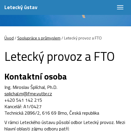
Letecký ústav
Togg
navig
Úvod
/
Spolupráce s průmyslem
/
Letecký provoz a FTO
Letecký provoz a FTO
Kontaktní osoba
Ing. Miroslav Šplíchal, Ph.D.
splichal.m@fme.vutbr.cz
+420 541 142 215
Kancelář: A1/0427
Technická 2896/2, 616 69 Brno, Česká republika
V rámci Leteckého ústavu působí odbor Letecký provoz. Mezi
hlavní oblasti zájmu odboru patří: