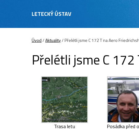
LETECKÝ ÚSTAV
Úvod
/
Aktuality
/
Přelétli jsme C 172 T na Aero Friedrichs
Přelétli jsme C 172
Trasa letu
Posádka před 