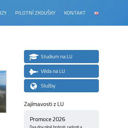
RZY
PILOTNÍ ZKOUŠKY
KONTAKT
Studium na LU
Věda na LU
Služby
Zajímavosti z LU
Promoce 2026
Dva dny plné hrdosti, radosti a