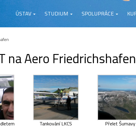
ÚSTAV
STUDIUM
SPOLUPRÁCE
KU
hafen
 T na Aero Friedrichshafen
odletem
Tankování LKCS
Přelet Šumavy