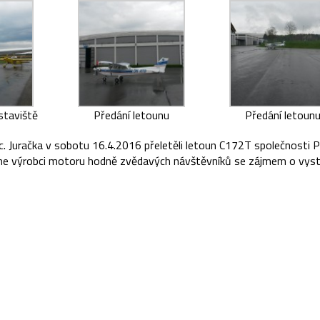
staviště
Předání letounu
Předání letoun
 Juračka v sobotu 16.4.2016 přeletěli letoun C172T společnosti 
jeme výrobci motoru hodně zvědavých návštěvníků se zájmem o vys