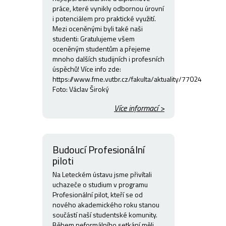
práce, které vynikly odbornou úrovní
i potenciálem pro praktické využití.
Mezi oceněnými byli také naši
studenti: Gratulujeme všem
oceněným studentům a přejeme
mnoho dalších studijních i profesních
úspěchů! Více info zde:
https://www.fme.vutbr.cz/fakulta/aktuality/77024
Foto: Václav Široký
Více informací >
Budoucí Profesionální
piloti
Na Leteckém ústavu jsme přivítali
uchazeče o studium v programu
Profesionální pilot, kteří se od
nového akademického roku stanou
součástí naší studentské komunity.
Během neformálního setkání měli