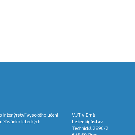
ho inženýrství Vysokého učení
VUT v Brně
zděláváním leteckých
Letecký ústav
Technická 2896/2
616 69 Brno