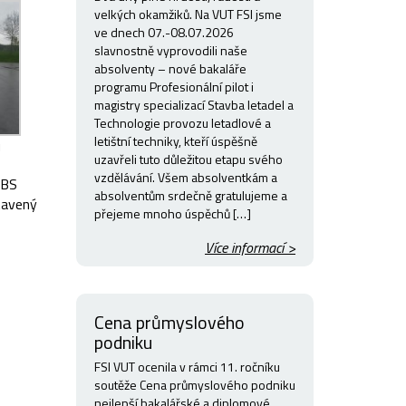
velkých okamžiků. Na VUT FSI jsme
ve dnech 07.-08.07.2026
slavnostně vyprovodili naše
absolventy – nové bakaláře
programu Profesionální pilot i
magistry specializací Stavba letadel a
Technologie provozu letadlové a
letištní techniky, kteří úspěšně
u
uzavřeli tuto důležitou etapu svého
vzdělávání. Všem absolventkám a
PBS
absolventům srdečně gratulujeme a
tavený
přejeme mnoho úspěchů […]
Více informací >
Cena průmyslového
podniku
FSI VUT ocenila v rámci 11. ročníku
soutěže Cena průmyslového podniku
nejlepší bakalářské a diplomové