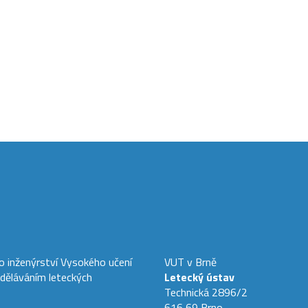
ho inženýrství Vysokého učení
VUT v Brně
zděláváním leteckých
Letecký ústav
Technická 2896/2
616 69 Brno