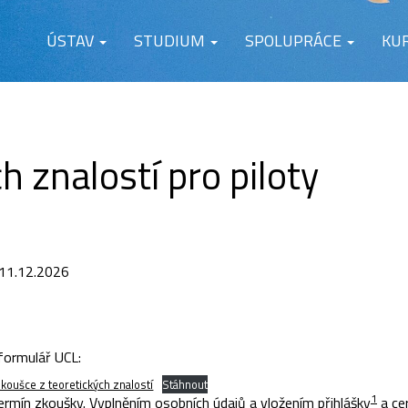
ÚSTAV
STUDIUM
SPOLUPRÁCE
KU
h znalostí pro piloty
 11.12.2026
 formulář UCL:
zkoušce z teoretických znalostí
Stáhnout
1
termín zkoušky. Vyplněním osobních údajů a vložením přihlášky
a cer