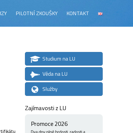
RZY
PILOTNÍ ZKOUŠKY
KONTAKT
Studium na LU
Věda na LU
Služby
Zajímavosti z LU
Promoce 2026
tifikátu
Dva dny plné hrdosti, radosti a