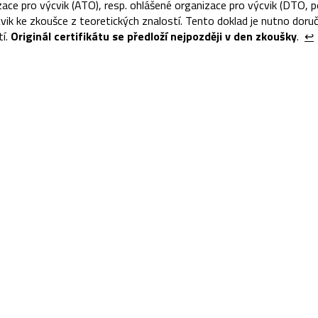
zace pro výcvik (ATO), resp. ohlášené organizace pro výcvik (DTO, 
k ke zkoušce z teoretických znalostí. Tento doklad je nutno doruč
tí.
Originál certifikátu se předloží nejpozději v den zkoušky
.
↩︎