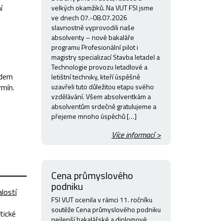
í
velkých okamžiků. Na VUT FSI jsme
ve dnech 07.-08.07.2026
slavnostně vyprovodili naše
absolventy – nové bakaláře
programu Profesionální pilot i
magistry specializací Stavba letadel a
Technologie provozu letadlové a
edem
letištní techniky, kteří úspěšně
uzavřeli tuto důležitou etapu svého
rmín.
vzdělávání. Všem absolventkám a
absolventům srdečně gratulujeme a
přejeme mnoho úspěchů […]
Více informací >
Cena průmyslového
podniku
lostí
FSI VUT ocenila v rámci 11. ročníku
soutěže Cena průmyslového podniku
tické
nejlepší bakalářské a diplomové