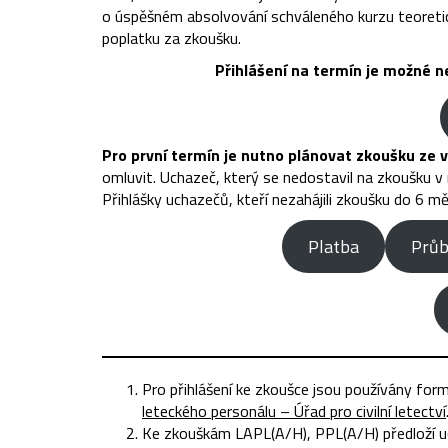
o úspěšném absolvování schváleného kurzu teoreti
poplatku za zkoušku.
Přihlášení na termín je možné n
Pro první termín je nutno plánovat zkoušku ze
omluvit. Uchazeč, který se nedostavil na zkoušku v
Přihlášky uchazečů, kteří nezahájili zkoušku do 6 mě
Platba
Průb
Pro přihlášení ke zkoušce jsou používány for
leteckého personálu – Úřad pro civilní letectví
Ke zkouškám LAPL(A/H), PPL(A/H) předloží uc