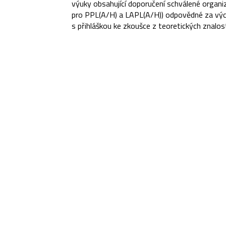
výuky obsahující doporučení schválené organi
pro PPL(A/H) a LAPL(A/H)) odpovědné za výcvi
s přihláškou ke zkoušce z teoretických znalos