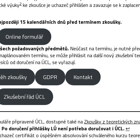
2
cké výuky
ke zkoušce je uchazeč přihlášen a zavazuje se k zaplacen
ejpozději 15 kalendářních dnů před termínem zkoušky.
Online formulář
 všech požadovaných předmětů.
Neúčast na termínu, je nutné př
 naplánovaném termínu, se může přihlásit na další nový zkušební te
síců od doručení na ÚCL, se vyřazují.
ěh zkoušky
GDPR
Kontakt
Zkušební řád ÚCL
muláře připravené ÚCL, dostupné také na
Zkoušky z teoretických zna
.
Po doručení přihlášky LÚ není potřeba doručovat i ÚCL.
↩︎
hazeč certifikát o úspěšném absolvování schváleného kurzu teore