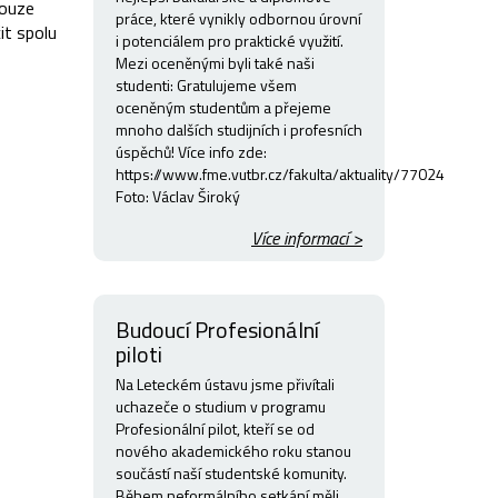
pouze
práce, které vynikly odbornou úrovní
it spolu
i potenciálem pro praktické využití.
Mezi oceněnými byli také naši
studenti: Gratulujeme všem
oceněným studentům a přejeme
mnoho dalších studijních i profesních
úspěchů! Více info zde:
https://www.fme.vutbr.cz/fakulta/aktuality/77024
Foto: Václav Široký
Více informací >
Budoucí Profesionální
piloti
Na Leteckém ústavu jsme přivítali
uchazeče o studium v programu
Profesionální pilot, kteří se od
nového akademického roku stanou
součástí naší studentské komunity.
Během neformálního setkání měli