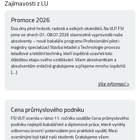
Zajímavosti z LU
Promoce 2026
Dva dny plné hrdosti, radosti a velkých okamžiků. Na VUT FSI
jsme ve dnech 07.-08.07.2026 slavnostně vyprovodili naše
absolventy – nové bakaláře programu Profesionální pilot i
magistry specializací Stavba letadel a Technologie provozu
letadlové a letištní techniky, kteří úspěšně uzavřeli tuto
důležitou etapu svého vzdělávání. Všem absolventkám a
absolventům srdečně gratulujeme a přejeme mnoho úspěchů
[…]
Více informací >
Cena průmyslového podniku
FSI VUT ocenila v rámci 11. ročníku soutěže Cena průmyslového
podniku nejlepší bakalářské a diplomové práce, které vynikly
odbornou úrovní i potenciálem pro praktické využití. Mezi
oceněnými byli také naši studenti: Gratulujeme všem