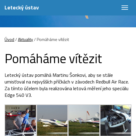
Letecký ústav
Togg
navig
Úvod
/
Aktuality
/
Pomáháme vítězit
Pomáháme vítězit
Letecký ústav pomáhá Martinu Šonkovi, aby se stále
umisťoval na nejvyšších příčkách v závodech Redbull Air Race.
Za tímto účelem byla realizována letová měření jeho speciálu
Edge 540 V3.