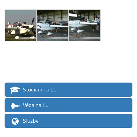
Studium na LU
Věda na LU
Služby