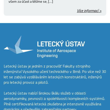
všem za účast a těšíme se, […]
Více informací >
Letecký ústav je jedním z pracovišť Fakulty strojního
inženýrství Vysokého učení technického v Brně. Po více než 30
let se zabývá vzděláváním leteckých konstruktérů, inženýrů
pro letecký provoz a pilotů.
Letecký ústav nabízí širokou škálu služeb v oblasti
aerodynamiky, pevnosti a spolehlivosti komplexních systémů.
Plně certifikovaná letecká zkušebna je intenzivně využívána
domácími a především zahraničními partnery.