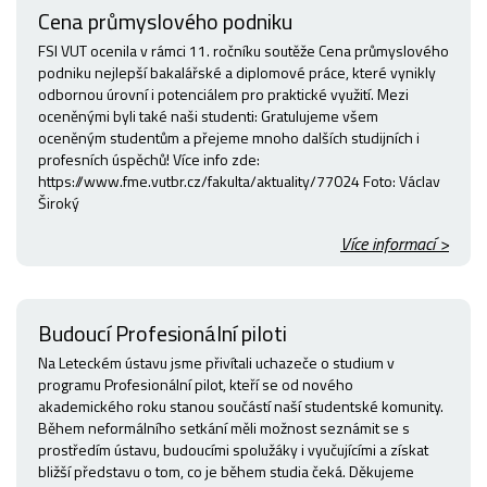
Cena průmyslového podniku
FSI VUT ocenila v rámci 11. ročníku soutěže Cena průmyslového
podniku nejlepší bakalářské a diplomové práce, které vynikly
odbornou úrovní i potenciálem pro praktické využití. Mezi
oceněnými byli také naši studenti: Gratulujeme všem
oceněným studentům a přejeme mnoho dalších studijních i
profesních úspěchů! Více info zde:
https://www.fme.vutbr.cz/fakulta/aktuality/77024 Foto: Václav
Široký
Více informací >
Budoucí Profesionální piloti
Na Leteckém ústavu jsme přivítali uchazeče o studium v
programu Profesionální pilot, kteří se od nového
akademického roku stanou součástí naší studentské komunity.
Během neformálního setkání měli možnost seznámit se s
prostředím ústavu, budoucími spolužáky i vyučujícími a získat
bližší představu o tom, co je během studia čeká. Děkujeme