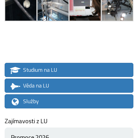
Studium na LU
Věda na LU
Služby
Zajímavosti z LU
Promoce 2026