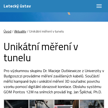
Letecký ústav
Togg
navig
Úvod
/
Aktuality
/
Unikátní měření v tunelu
Unikátní měření v
tunelu
Pro výzkumnou skupinu Dr. Macieje Dutkiewicze z Univerzity v
Bydgoszczi provádime měření zavěšených kabelů. Součástí
měřící kampaně bylo i unikátní měření 3D souřadnic povrchu
vzorku pomocí digitální obrazové korelace. Obsluhu systému
GOM Pontos 12M na snímcích provádí Ing. Jan Šplíchal, Ph.D.