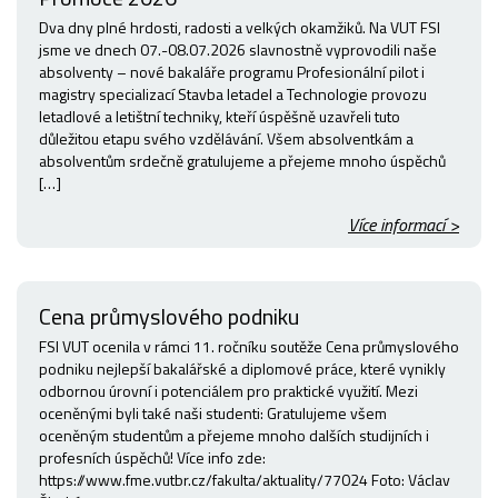
Dva dny plné hrdosti, radosti a velkých okamžiků. Na VUT FSI
jsme ve dnech 07.-08.07.2026 slavnostně vyprovodili naše
absolventy – nové bakaláře programu Profesionální pilot i
magistry specializací Stavba letadel a Technologie provozu
letadlové a letištní techniky, kteří úspěšně uzavřeli tuto
důležitou etapu svého vzdělávání. Všem absolventkám a
absolventům srdečně gratulujeme a přejeme mnoho úspěchů
[…]
Více informací >
Cena průmyslového podniku
FSI VUT ocenila v rámci 11. ročníku soutěže Cena průmyslového
podniku nejlepší bakalářské a diplomové práce, které vynikly
odbornou úrovní i potenciálem pro praktické využití. Mezi
oceněnými byli také naši studenti: Gratulujeme všem
oceněným studentům a přejeme mnoho dalších studijních i
profesních úspěchů! Více info zde:
https://www.fme.vutbr.cz/fakulta/aktuality/77024 Foto: Václav