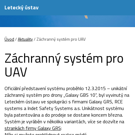
Letecký ústav
Úvod
/
Aktuality
/
Záchranný systém pro UAV
Záchranný systém pro
UAV
Oficiální představení systému proběhlo 12.3.2015 – unikátní
záchranný systém pro drony „Galaxy GBS 10“, byl vyvinutý na
Leteckém ústavu ve spolupráci s firmami Galaxy GRS, RCE
systems a Indet Safety Systems a.s. Unikátnost systému
byla patentována a do prodeje se dostane koncem března.
Systém je vyráběn v několika variantách, více se dozvíte na
strankách firmy Galaxy GRS
:
Níže si mužete prohlédnout reakce médií: