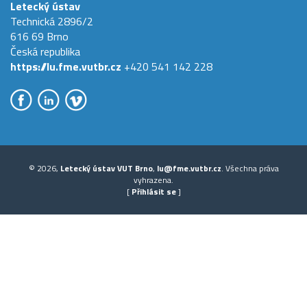
Letecký ústav
Technická 2896/2
616 69 Brno
Česká republika
https://lu.fme.vutbr.cz
+420 541 142 228
© 2026,
Letecký ústav VUT Brno
,
lu@fme.vutbr.cz
. Všechna práva
vyhrazena.
[
Přihlásit se
]