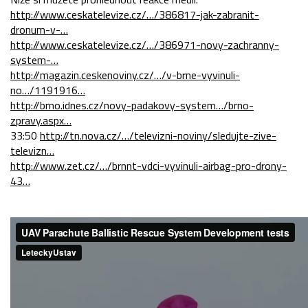
http://www.ceskatelevize.cz/…/386817-jak-zabranit-
dronum-v-…
http://www.c
eskatelevize.cz/…/386971-novy-zachranny-
system-…
http://magazin.ceskenoviny.cz/…/v-brne-vyvinuli-
no…/1191916…
http://brno.idnes.cz/novy-padakovy-system…/brno-
zpravy.aspx…
33:50
http://tn.nova.cz/…/televizni-noviny/sledujte-zive-
televizn…
http://www.zet.cz/…/brnnt-vdci-vyvinuli-airbag-pro-drony-
43…