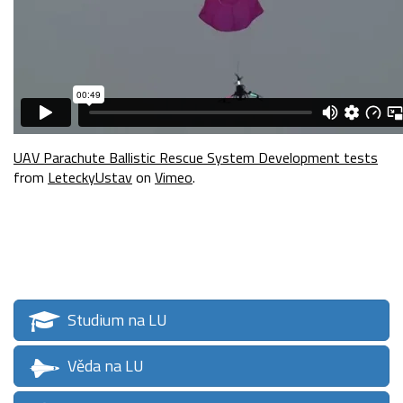
UAV Parachute Ballistic Rescue System Development tests
from
LeteckyUstav
on
Vimeo
.
Studium na LU
Věda na LU