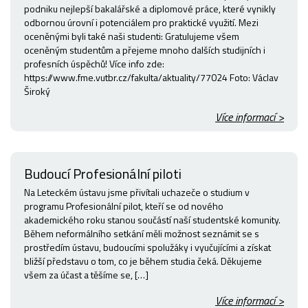
podniku nejlepší bakalářské a diplomové práce, které vynikly
odbornou úrovní i potenciálem pro praktické využití. Mezi
oceněnými byli také naši studenti: Gratulujeme všem
oceněným studentům a přejeme mnoho dalších studijních i
profesních úspěchů! Více info zde:
https://www.fme.vutbr.cz/fakulta/aktuality/77024 Foto: Václav
Široký
Více informací >
Budoucí Profesionální piloti
Na Leteckém ústavu jsme přivítali uchazeče o studium v
programu Profesionální pilot, kteří se od nového
akademického roku stanou součástí naší studentské komunity.
Během neformálního setkání měli možnost seznámit se s
prostředím ústavu, budoucími spolužáky i vyučujícími a získat
bližší představu o tom, co je během studia čeká. Děkujeme
všem za účast a těšíme se, […]
Více informací >