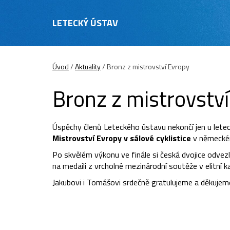
LETECKÝ ÚSTAV
Úvod
/
Aktuality
/
Bronz z mistrovství Evropy
Bronz z mistrovstv
Úspěchy členů Leteckého ústavu nekončí jen u lete
Mistrovství Evropy v sálové cyklistice
v německém
Po skvělém výkonu ve finále si česká dvojice odvezl
na medaili z vrcholné mezinárodní soutěže v elitní k
Jakubovi i Tomášovi srdečně gratulujeme a děkujeme