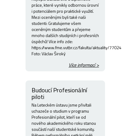
práce, které vynikly odbornou úrovní
i potenciálem pro praktické využití.
Mezi oceněnými byli také naši
studenti: Gratulujeme všem
oceněným studentům a přejeme
mnoho dalších studijních i profesních
úspěchů! Více info zde:
https://www.fme.vutbr.cz/fakulta/aktuality/77024
Foto: Václav Široký
Více informací >
Budoucí Profesionální
piloti
Na Leteckém ústavu jsme přivítali
uchazeče o studium v programu
Profesionální pilot, kteří se od
nového akademického roku stanou
součástí naší studentské komunity.
Během neformálního setkání měli