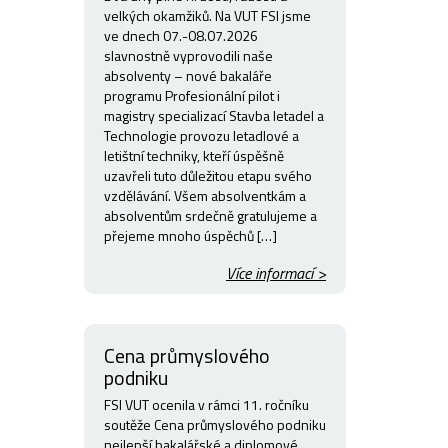
velkých okamžiků. Na VUT FSI jsme
ve dnech 07.-08.07.2026
slavnostně vyprovodili naše
absolventy – nové bakaláře
programu Profesionální pilot i
magistry specializací Stavba letadel a
Technologie provozu letadlové a
letištní techniky, kteří úspěšně
uzavřeli tuto důležitou etapu svého
vzdělávání. Všem absolventkám a
absolventům srdečně gratulujeme a
přejeme mnoho úspěchů […]
Více informací >
Cena průmyslového
podniku
FSI VUT ocenila v rámci 11. ročníku
soutěže Cena průmyslového podniku
nejlepší bakalářské a diplomové