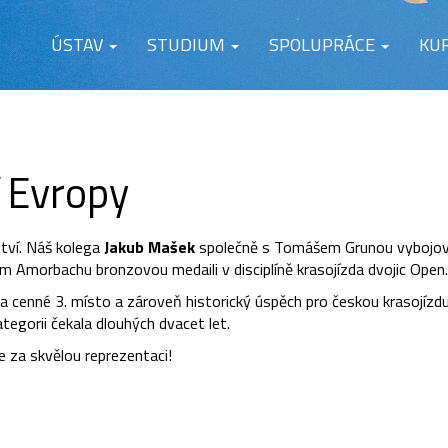
ÚSTAV
STUDIUM
SPOLUPRÁCE
KU
í Evropy
ctví. Náš kolega
Jakub Mašek
společně s Tomášem Grunou vybojov
 Amorbachu bronzovou medaili v disciplíně krasojízda dvojic Open.
a cenné 3. místo a zároveň historický úspěch pro českou krasojízdu
ategorii čekala dlouhých dvacet let.
 za skvělou reprezentaci!