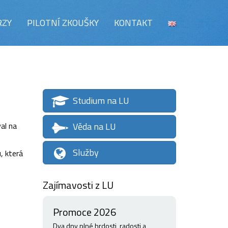
RZY
PILOTNÍ ZKOUŠKY
KONTAKT
Studium na LU
Věda na LU
al na
Služby
, která
Zajímavosti z LU
Promoce 2026
Dva dny plné hrdosti, radosti a