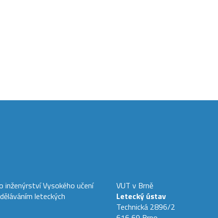
ho inženýrství Vysokého učení
VUT v Brně
zděláváním leteckých
Letecký ústav
Technická 2896/2
616 69 Brno