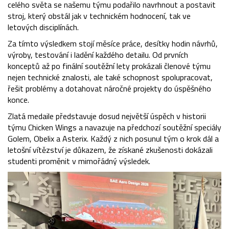
celého světa se našemu týmu podařilo navrhnout a postavit
stroj, který obstál jak v technickém hodnocení, tak ve
letových disciplínách.
Za tímto výsledkem stojí měsíce práce, desítky hodin návrhů,
výroby, testování i ladění každého detailu. Od prvních
konceptů až po finální soutěžní lety prokázali členové týmu
nejen technické znalosti, ale také schopnost spolupracovat,
řešit problémy a dotahovat náročné projekty do úspěšného
konce.
Zlatá medaile představuje dosud největší úspěch v historii
týmu Chicken Wings a navazuje na předchozí soutěžní speciály
Golem, Obelix a Asterix. Každý z nich posunul tým o krok dál a
letošní vítězství je důkazem, že získané zkušenosti dokázali
studenti proměnit v mimořádný výsledek.