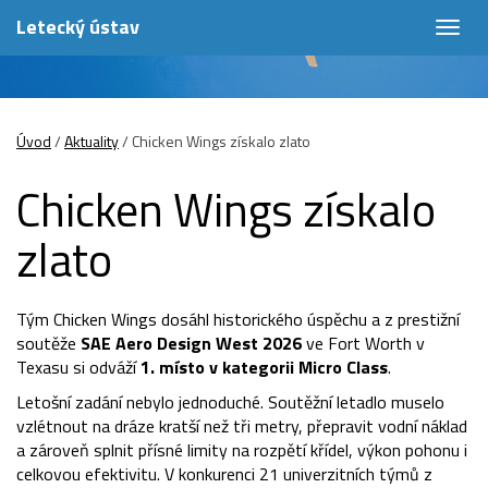
Letecký ústav
Togg
navig
Úvod
/
Aktuality
/
Chicken Wings získalo zlato
Chicken Wings získalo
zlato
Tým Chicken Wings dosáhl historického úspěchu a z prestižní
soutěže
SAE Aero Design West 2026
ve Fort Worth v
Texasu si odváží
1. místo v kategorii Micro Class
.
Letošní zadání nebylo jednoduché. Soutěžní letadlo muselo
vzlétnout na dráze kratší než tři metry, přepravit vodní náklad
a zároveň splnit přísné limity na rozpětí křídel, výkon pohonu i
celkovou efektivitu. V konkurenci 21 univerzitních týmů z