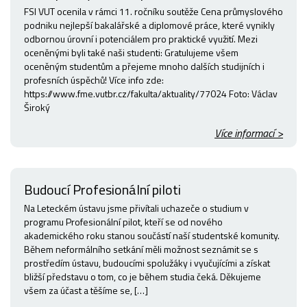
FSI VUT ocenila v rámci 11. ročníku soutěže Cena průmyslového
podniku nejlepší bakalářské a diplomové práce, které vynikly
odbornou úrovní i potenciálem pro praktické využití. Mezi
oceněnými byli také naši studenti: Gratulujeme všem
oceněným studentům a přejeme mnoho dalších studijních i
profesních úspěchů! Více info zde:
https://www.fme.vutbr.cz/fakulta/aktuality/77024 Foto: Václav
Široký
Více informací >
Budoucí Profesionální piloti
Na Leteckém ústavu jsme přivítali uchazeče o studium v
programu Profesionální pilot, kteří se od nového
akademického roku stanou součástí naší studentské komunity.
Během neformálního setkání měli možnost seznámit se s
prostředím ústavu, budoucími spolužáky i vyučujícími a získat
bližší představu o tom, co je během studia čeká. Děkujeme
všem za účast a těšíme se, […]