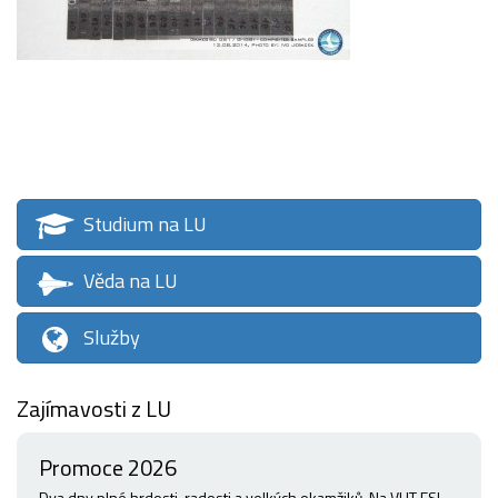
Studium na LU
Věda na LU
Služby
Zajímavosti z LU
Promoce 2026
Dva dny plné hrdosti, radosti a velkých okamžiků. Na VUT FSI