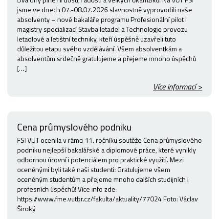
jsme ve dnech 07.-08.07.2026 slavnostně vyprovodili naše
absolventy – nové bakaláře programu Profesionální pilot i
magistry specializací Stavba letadel a Technologie provozu
letadlové a letištní techniky, kteří úspěšně uzavřeli tuto
důležitou etapu svého vzdělávání. Všem absolventkám a
absolventům srdečně gratulujeme a přejeme mnoho úspěchů
[…]
Více informací >
Cena průmyslového podniku
FSI VUT ocenila v rámci 11. ročníku soutěže Cena průmyslového
podniku nejlepší bakalářské a diplomové práce, které vynikly
odbornou úrovní i potenciálem pro praktické využití. Mezi
oceněnými byli také naši studenti: Gratulujeme všem
oceněným studentům a přejeme mnoho dalších studijních i
profesních úspěchů! Více info zde:
https://www.fme.vutbr.cz/fakulta/aktuality/77024 Foto: Václav
Široký