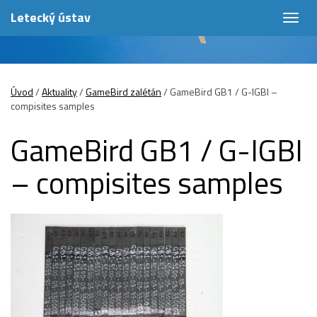
Letecký ústav
Togg
navig
Úvod
/
Aktuality
/
GameBird zalétán
/
GameBird GB1 / G-IGBI –
compisites samples
GameBird GB1 / G-IGBI
– compisites samples