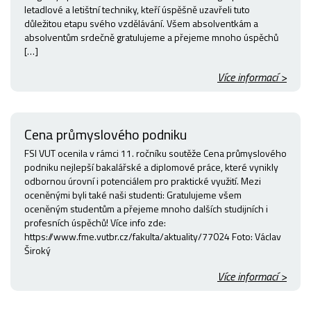
letadlové a letištní techniky, kteří úspěšně uzavřeli tuto
důležitou etapu svého vzdělávání. Všem absolventkám a
absolventům srdečně gratulujeme a přejeme mnoho úspěchů
[…]
Více informací >
Cena průmyslového podniku
FSI VUT ocenila v rámci 11. ročníku soutěže Cena průmyslového
podniku nejlepší bakalářské a diplomové práce, které vynikly
odbornou úrovní i potenciálem pro praktické využití. Mezi
oceněnými byli také naši studenti: Gratulujeme všem
oceněným studentům a přejeme mnoho dalších studijních i
profesních úspěchů! Více info zde:
https://www.fme.vutbr.cz/fakulta/aktuality/77024 Foto: Václav
Široký
Více informací >