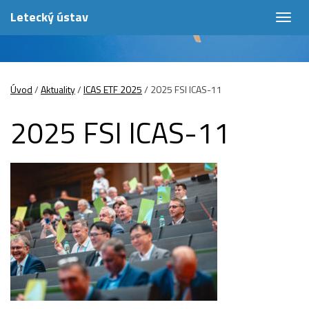
Letecký ústav
Togg
navig
Úvod
/
Aktuality
/
ICAS ETF 2025
/
2025 FSI ICAS-11
2025 FSI ICAS-11