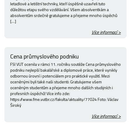
letadlové a letištní techniky, kteří úspěšně uzavřeli tuto
důležitou etapu svého vzdělávání. Všem absolventkám a
absolventům srdečně gratulujeme a přejeme mnoho úspěchů
[…]
Více informací >
Cena průmyslového podniku
FSI VUT ocenila v rámci 11. ročníku soutěže Cena průmyslového
podniku nejlepší bakalářské a diplomové práce, které vynikly
odbornou úrovní i potenciálem pro praktické využití. Mezi
oceněnými byli také naši studenti: Gratulujeme všem
oceněným studentům a přejeme mnoho dalších studijních i
profesních úspěchů! Více info zde:
https://www.fme.vutbr.cz/fakulta/aktuality/77024 Foto: Václav
Široký
Více informací >