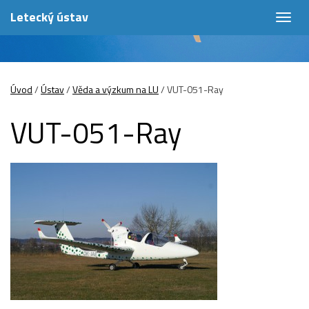
Letecký ústav
Togg
navig
Úvod
/
Ústav
/
Věda a výzkum na LU
/
VUT-051-Ray
VUT-051-Ray