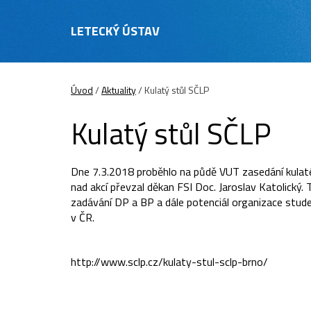
LETECKÝ ÚSTAV
Úvod
/
Aktuality
/
Kulatý stůl SČLP
Kulatý stůl SČLP
Dne 7.3.2018 proběhlo na půdě VUT zasedání kulaté
nad akcí převzal děkan FSI Doc. Jaroslav Katolický
zadávání DP a BP a dále potenciál organizace studen
v ČR.
http://www.sclp.cz/kulaty-stul-sclp-brno/