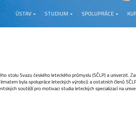
ÚSTAV
STUDIUM
SPOLUPRÁCE
KU
ho stolu Svazu českého leteckého průmyslu (SČLP) a univerzit. Za
. Tématem byla spolupráce leteckých výrobců a ostatních členů SČLP
tských soutěží pro motivaci studia leteckých specializací na unive