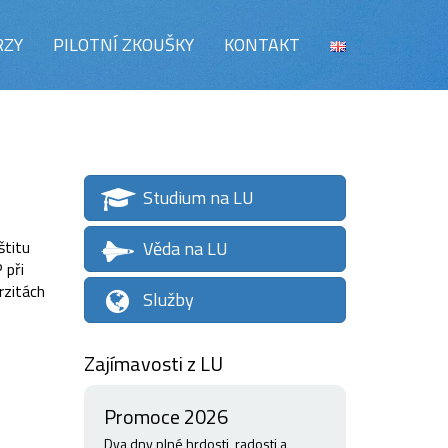
RZY
PILOTNÍ ZKOUŠKY
KONTAKT
Studium na LU
Věda na LU
štitu
 při
rzitách
Služby
Zajímavosti z LU
Promoce 2026
Dva dny plné hrdosti, radosti a