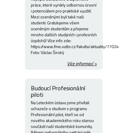
práce, které vynikly odbornou úrovní
i potenciálem pro praktické využití.
Mezi oceněnými byli také naši
studenti: Gratulujeme všem
oceněným studentům a přejeme
mnoho dalších studijních i profesních
úspěchů! Více info zde:
https://www.fme.vutbr.cz/fakulta/aktuality/77024
Foto: Václav Široký
Více informací >
Budoucí Profesionální
piloti
Na Leteckém ústavu jsme přivítali
uchazeče o studium v programu
Profesionální pilot, kteří se od
nového akademického roku stanou
součástí naší studentské komunity.
Během neformálního setkání měli