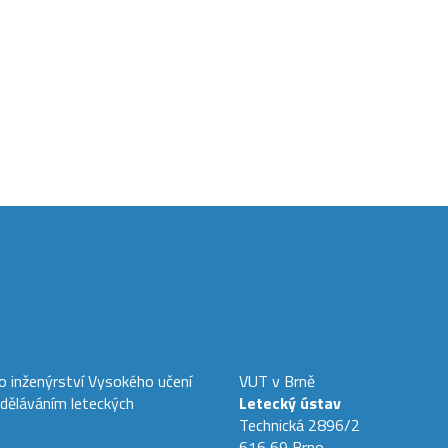
ho inženýrství Vysokého učení
VUT v Brně
zděláváním leteckých
Letecký ústav
Technická 2896/2
616 69 Brno