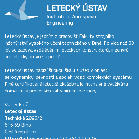
Letecký ústav je jedním z pracovišť Fakulty strojního
inženýrství Vysokého učení technického v Brně. Po více než 30
let se zabývá vzděláváním leteckých konstruktérů, inženýrů
pro letecký provoz a pilotů.
Letecký ústav nabízí širokou škálu služeb v oblasti
aerodynamiky, pevnosti a spolehlivosti komplexních systémů.
Plně certifikovaná letecká zkušebna je intenzivně využívána
domácími a především zahraničními partnery.
VUT v Brně
Letecký ústav
Technická 2896/2
616 69 Brno
Česká republika
https://lu.fme.vutbr.cz
+420 541 142 228