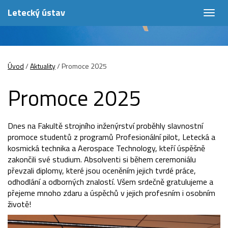
Letecký ústav
Togg
navig
Úvod
/
Aktuality
/
Promoce 2025
Promoce 2025
Dnes na Fakultě strojního inženýrství proběhly slavnostní
promoce studentů z programů Profesionální pilot, Letecká a
kosmická technika a Aerospace Technology, kteří úspěšně
zakončili své studium. Absolventi si během ceremoniálu
převzali diplomy, které jsou oceněním jejich tvrdé práce,
odhodlání a odborných znalostí. Všem srdečně gratulujeme a
přejeme mnoho zdaru a úspěchů v jejich profesním i osobním
životě!