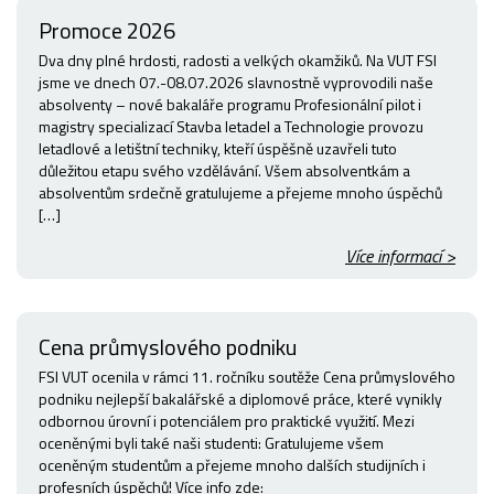
Promoce 2026
Dva dny plné hrdosti, radosti a velkých okamžiků. Na VUT FSI
jsme ve dnech 07.-08.07.2026 slavnostně vyprovodili naše
absolventy – nové bakaláře programu Profesionální pilot i
magistry specializací Stavba letadel a Technologie provozu
letadlové a letištní techniky, kteří úspěšně uzavřeli tuto
důležitou etapu svého vzdělávání. Všem absolventkám a
absolventům srdečně gratulujeme a přejeme mnoho úspěchů
[…]
Více informací >
Cena průmyslového podniku
FSI VUT ocenila v rámci 11. ročníku soutěže Cena průmyslového
podniku nejlepší bakalářské a diplomové práce, které vynikly
odbornou úrovní i potenciálem pro praktické využití. Mezi
oceněnými byli také naši studenti: Gratulujeme všem
oceněným studentům a přejeme mnoho dalších studijních i
profesních úspěchů! Více info zde: