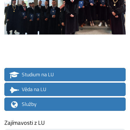
Studium na LU
Věda na LU
Služby
Zajímavosti z LU