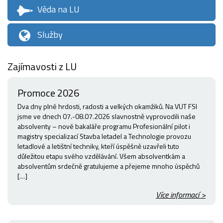
Věda na LU
Služby
Zajímavosti z LU
Promoce 2026
Dva dny plné hrdosti, radosti a velkých okamžiků. Na VUT FSI
jsme ve dnech 07.-08.07.2026 slavnostně vyprovodili naše
absolventy – nové bakaláře programu Profesionální pilot i
magistry specializací Stavba letadel a Technologie provozu
letadlové a letištní techniky, kteří úspěšně uzavřeli tuto
důležitou etapu svého vzdělávání. Všem absolventkám a
absolventům srdečně gratulujeme a přejeme mnoho úspěchů
[…]
Více informací >