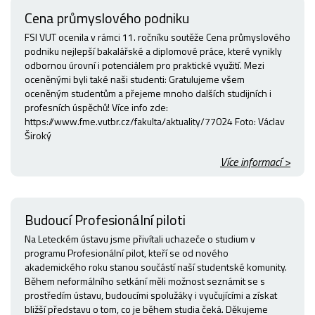
Cena průmyslového podniku
FSI VUT ocenila v rámci 11. ročníku soutěže Cena průmyslového
podniku nejlepší bakalářské a diplomové práce, které vynikly
odbornou úrovní i potenciálem pro praktické využití. Mezi
oceněnými byli také naši studenti: Gratulujeme všem
oceněným studentům a přejeme mnoho dalších studijních i
profesních úspěchů! Více info zde:
https://www.fme.vutbr.cz/fakulta/aktuality/77024 Foto: Václav
Široký
Více informací >
Budoucí Profesionální piloti
Na Leteckém ústavu jsme přivítali uchazeče o studium v
programu Profesionální pilot, kteří se od nového
akademického roku stanou součástí naší studentské komunity.
Během neformálního setkání měli možnost seznámit se s
prostředím ústavu, budoucími spolužáky i vyučujícími a získat
bližší představu o tom, co je během studia čeká. Děkujeme