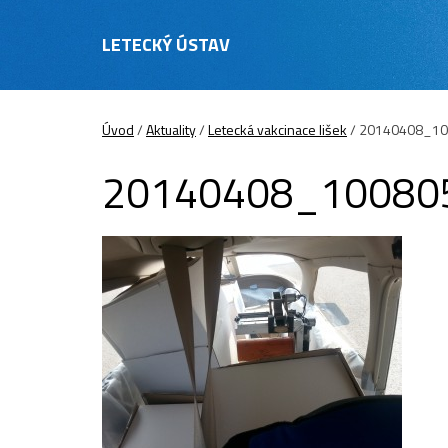
LETECKÝ ÚSTAV
Úvod
/
Aktuality
/
Letecká vakcinace lišek
/
20140408_10
20140408_10080