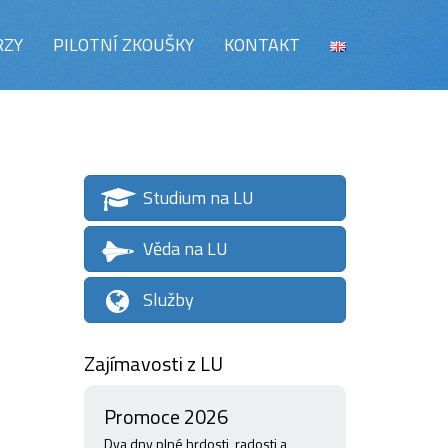
RZY
PILOTNÍ ZKOUŠKY
KONTAKT
Studium na LU
Věda na LU
Služby
Zajímavosti z LU
Promoce 2026
Dva dny plné hrdosti, radosti a