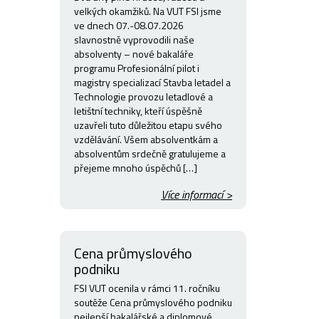
velkých okamžiků. Na VUT FSI jsme
ve dnech 07.-08.07.2026
slavnostně vyprovodili naše
absolventy – nové bakaláře
programu Profesionální pilot i
magistry specializací Stavba letadel a
Technologie provozu letadlové a
letištní techniky, kteří úspěšně
uzavřeli tuto důležitou etapu svého
vzdělávání. Všem absolventkám a
absolventům srdečně gratulujeme a
přejeme mnoho úspěchů […]
Více informací >
Cena průmyslového
podniku
FSI VUT ocenila v rámci 11. ročníku
soutěže Cena průmyslového podniku
nejlepší bakalářské a diplomové