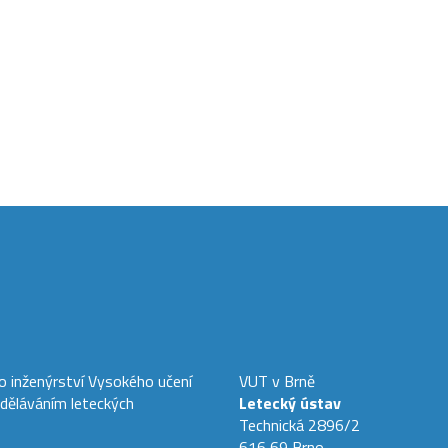
ho inženýrství Vysokého učení
VUT v Brně
zděláváním leteckých
Letecký ústav
Technická 2896/2
616 69 Brno