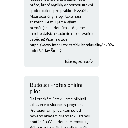
práce, které vynikly odbornou úrovní
i potenciálem pro praktické využití.
Mezi oceněnými byli také naši
studenti: Gratulujeme všem
oceněným studentům a přejeme
mnoho dalších studijních i profesních
úspěchů! Více info zde:
https://www.fme.vutbr.cz/fakulta/aktuality/77024
Foto: Václav Široký
Více informací >
Budoucí Profesionální
piloti
Na Leteckém ústavu jsme přivítali
uchazeče o studium v programu
Profesionální pilot, kteří se od
nového akademického roku stanou
součástí naší studentské komunity.
Během neformálního setkání měli