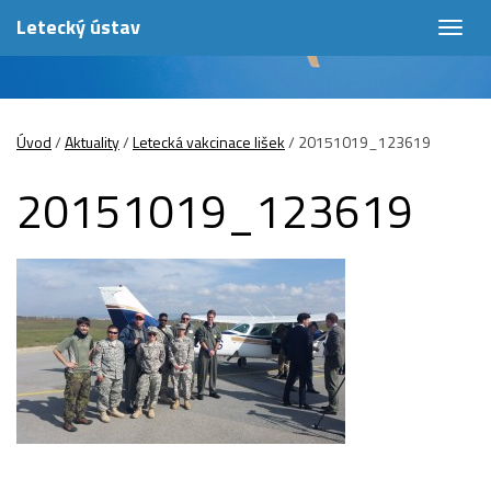
Letecký ústav
Togg
navig
Úvod
/
Aktuality
/
Letecká vakcinace lišek
/
20151019_123619
20151019_123619