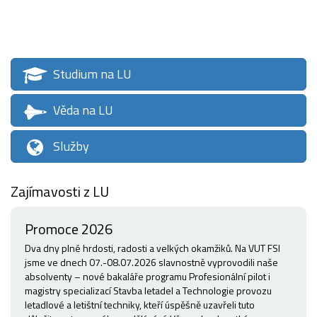
Studium na LU
Věda na LU
Služby
Zajímavosti z LU
Promoce 2026
Dva dny plné hrdosti, radosti a velkých okamžiků. Na VUT FSI
jsme ve dnech 07.-08.07.2026 slavnostně vyprovodili naše
absolventy – nové bakaláře programu Profesionální pilot i
magistry specializací Stavba letadel a Technologie provozu
letadlové a letištní techniky, kteří úspěšně uzavřeli tuto