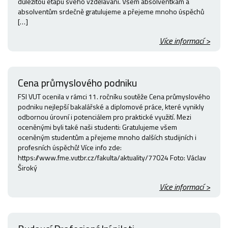
důležitou etapu svého vzdělávání. Všem absolventkám a
absolventům srdečně gratulujeme a přejeme mnoho úspěchů
[…]
Více informací >
Cena průmyslového podniku
FSI VUT ocenila v rámci 11. ročníku soutěže Cena průmyslového
podniku nejlepší bakalářské a diplomové práce, které vynikly
odbornou úrovní i potenciálem pro praktické využití. Mezi
oceněnými byli také naši studenti: Gratulujeme všem
oceněným studentům a přejeme mnoho dalších studijních i
profesních úspěchů! Více info zde:
https://www.fme.vutbr.cz/fakulta/aktuality/77024 Foto: Václav
Široký
Více informací >