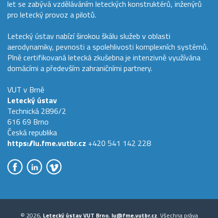
let se zabývá vzděláváním leteckých konstruktérů, inženýrů
pro letecký provoz a pilotů.
Letecký ústav nabízí širokou škálu služeb v oblasti
aerodynamiky, pevnosti a spolehlivosti komplexních systémů.
Plně certifikovaná letecká zkušebna je intenzivně využívána
domácími a především zahraničními partnery.
VUT v Brně
Letecký ústav
Technická 2896/2
616 69 Brno
Česká republika
https://lu.fme.vutbr.cz
+420 541 142 228
© 2026,
Letecký ústav VUT Brno
,
lu@fme.vutbr.cz
. Všechna práva