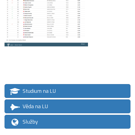
Studium na LU
Věda na LU
Služby