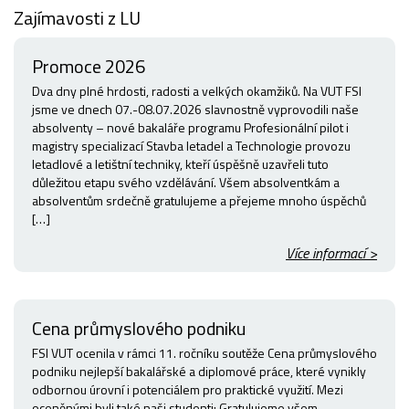
Zajímavosti z LU
Promoce 2026
Dva dny plné hrdosti, radosti a velkých okamžiků. Na VUT FSI
jsme ve dnech 07.-08.07.2026 slavnostně vyprovodili naše
absolventy – nové bakaláře programu Profesionální pilot i
magistry specializací Stavba letadel a Technologie provozu
letadlové a letištní techniky, kteří úspěšně uzavřeli tuto
důležitou etapu svého vzdělávání. Všem absolventkám a
absolventům srdečně gratulujeme a přejeme mnoho úspěchů
[…]
Více informací >
Cena průmyslového podniku
FSI VUT ocenila v rámci 11. ročníku soutěže Cena průmyslového
podniku nejlepší bakalářské a diplomové práce, které vynikly
odbornou úrovní i potenciálem pro praktické využití. Mezi
oceněnými byli také naši studenti: Gratulujeme všem