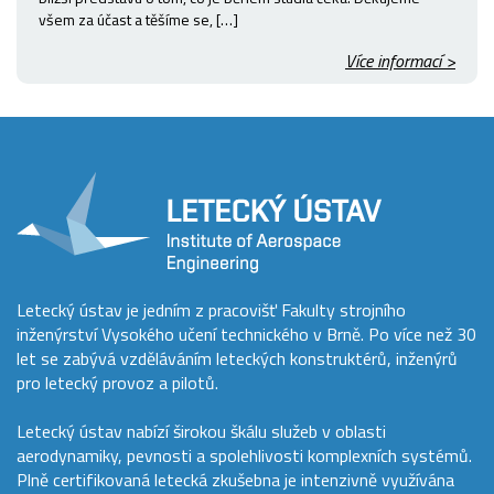
všem za účast a těšíme se, […]
Více informací >
Letecký ústav je jedním z pracovišť Fakulty strojního
inženýrství Vysokého učení technického v Brně. Po více než 30
let se zabývá vzděláváním leteckých konstruktérů, inženýrů
pro letecký provoz a pilotů.
Letecký ústav nabízí širokou škálu služeb v oblasti
aerodynamiky, pevnosti a spolehlivosti komplexních systémů.
Plně certifikovaná letecká zkušebna je intenzivně využívána