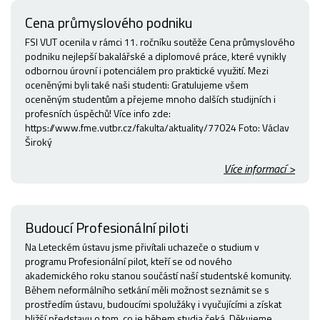
Cena průmyslového podniku
FSI VUT ocenila v rámci 11. ročníku soutěže Cena průmyslového
podniku nejlepší bakalářské a diplomové práce, které vynikly
odbornou úrovní i potenciálem pro praktické využití. Mezi
oceněnými byli také naši studenti: Gratulujeme všem
oceněným studentům a přejeme mnoho dalších studijních i
profesních úspěchů! Více info zde:
https://www.fme.vutbr.cz/fakulta/aktuality/77024 Foto: Václav
Široký
Více informací >
Budoucí Profesionální piloti
Na Leteckém ústavu jsme přivítali uchazeče o studium v
programu Profesionální pilot, kteří se od nového
akademického roku stanou součástí naší studentské komunity.
Během neformálního setkání měli možnost seznámit se s
prostředím ústavu, budoucími spolužáky i vyučujícími a získat
bližší představu o tom, co je během studia čeká. Děkujeme