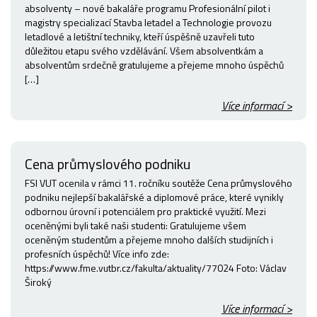
absolventy – nové bakaláře programu Profesionální pilot i
magistry specializací Stavba letadel a Technologie provozu
letadlové a letištní techniky, kteří úspěšně uzavřeli tuto
důležitou etapu svého vzdělávání. Všem absolventkám a
absolventům srdečně gratulujeme a přejeme mnoho úspěchů
[…]
Více informací >
Cena průmyslového podniku
FSI VUT ocenila v rámci 11. ročníku soutěže Cena průmyslového
podniku nejlepší bakalářské a diplomové práce, které vynikly
odbornou úrovní i potenciálem pro praktické využití. Mezi
oceněnými byli také naši studenti: Gratulujeme všem
oceněným studentům a přejeme mnoho dalších studijních i
profesních úspěchů! Více info zde:
https://www.fme.vutbr.cz/fakulta/aktuality/77024 Foto: Václav
Široký
Více informací >