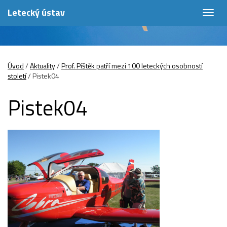
Letecký ústav
Togg
navig
Úvod
/
Aktuality
/
Prof. Píštěk patří mezi 100 leteckých osobností
století
/
Pistek04
Pistek04