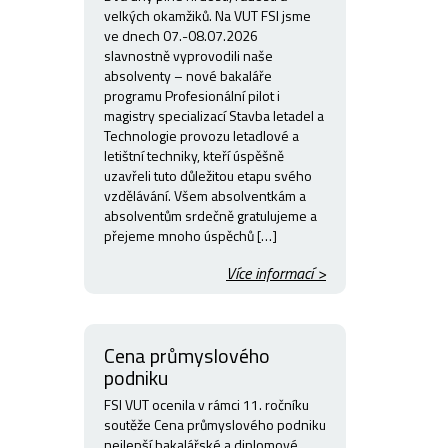
velkých okamžiků. Na VUT FSI jsme
ve dnech 07.-08.07.2026
slavnostně vyprovodili naše
absolventy – nové bakaláře
programu Profesionální pilot i
magistry specializací Stavba letadel a
Technologie provozu letadlové a
letištní techniky, kteří úspěšně
uzavřeli tuto důležitou etapu svého
vzdělávání. Všem absolventkám a
absolventům srdečně gratulujeme a
přejeme mnoho úspěchů […]
Více informací >
Cena průmyslového
podniku
FSI VUT ocenila v rámci 11. ročníku
soutěže Cena průmyslového podniku
nejlepší bakalářské a diplomové