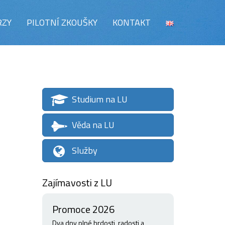
RZY
PILOTNÍ ZKOUŠKY
KONTAKT
Studium na LU
Věda na LU
Služby
Zajímavosti z LU
Promoce 2026
Dva dny plné hrdosti, radosti a