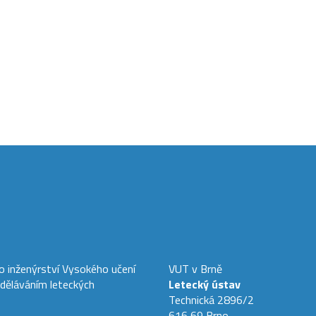
ho inženýrství Vysokého učení
VUT v Brně
zděláváním leteckých
Letecký ústav
Technická 2896/2
616 69 Brno