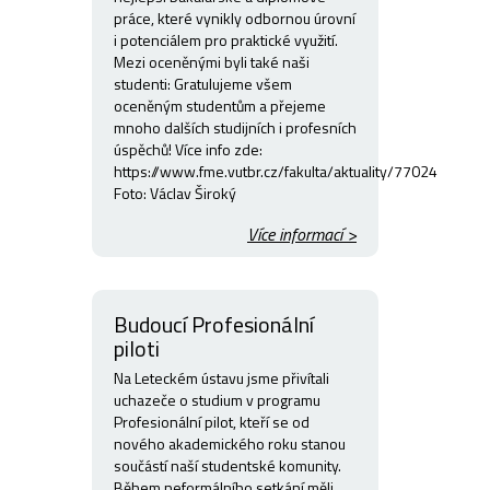
práce, které vynikly odbornou úrovní
i potenciálem pro praktické využití.
Mezi oceněnými byli také naši
studenti: Gratulujeme všem
oceněným studentům a přejeme
mnoho dalších studijních i profesních
úspěchů! Více info zde:
https://www.fme.vutbr.cz/fakulta/aktuality/77024
Foto: Václav Široký
Více informací >
Budoucí Profesionální
piloti
Na Leteckém ústavu jsme přivítali
uchazeče o studium v programu
Profesionální pilot, kteří se od
nového akademického roku stanou
součástí naší studentské komunity.
Během neformálního setkání měli