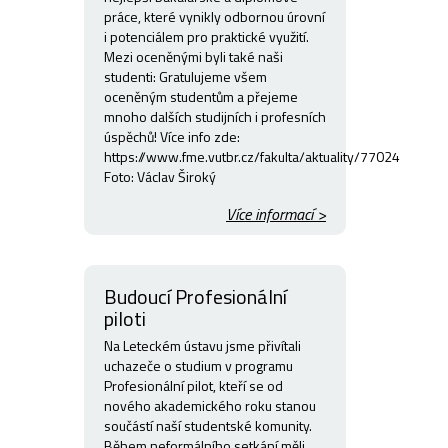
práce, které vynikly odbornou úrovní
i potenciálem pro praktické využití.
Mezi oceněnými byli také naši
studenti: Gratulujeme všem
oceněným studentům a přejeme
mnoho dalších studijních i profesních
úspěchů! Více info zde:
https://www.fme.vutbr.cz/fakulta/aktuality/77024
Foto: Václav Široký
Více informací >
Budoucí Profesionální
piloti
Na Leteckém ústavu jsme přivítali
uchazeče o studium v programu
Profesionální pilot, kteří se od
nového akademického roku stanou
součástí naší studentské komunity.
Během neformálního setkání měli