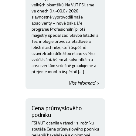
velkých okamžiků. Na VUT FSI jsme
ve dnech 07.-08.07.2026
slavnostně vyprovodili naše
absolventy – nové bakaláře
programu Profesionální pilot i
magistry specializací Stavba letadel a
Technologie provozu letadlové a
letištní techniky, kteří úspěšně
uzavřeli tuto důležitou etapu svého
vzdělávání. Všem absolventkám a
absolventům srdečně gratulujeme a
přejeme mnoho úspěchů […]
Více informací >
Cena průmyslového
podniku
FSI VUT ocenila v rámci 11. ročníku
soutěže Cena průmyslového podniku
nejlepší bakalářské a diplomové