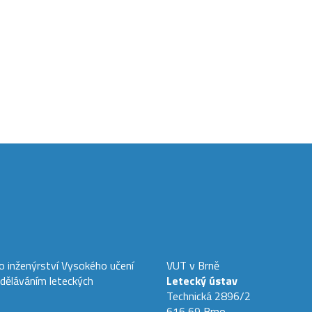
ho inženýrství Vysokého učení
VUT v Brně
zděláváním leteckých
Letecký ústav
Technická 2896/2
616 69 Brno