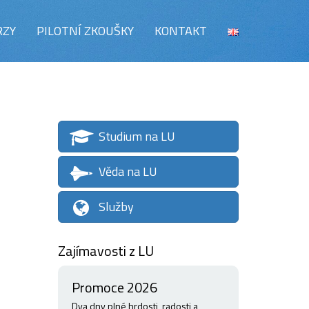
RZY
PILOTNÍ ZKOUŠKY
KONTAKT
Studium na LU
Věda na LU
Služby
Zajímavosti z LU
Promoce 2026
Dva dny plné hrdosti, radosti a