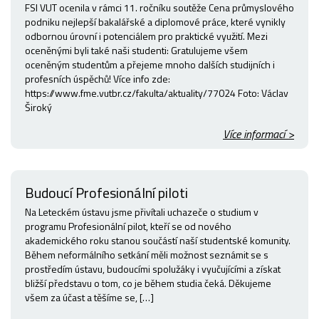
FSI VUT ocenila v rámci 11. ročníku soutěže Cena průmyslového
podniku nejlepší bakalářské a diplomové práce, které vynikly
odbornou úrovní i potenciálem pro praktické využití. Mezi
oceněnými byli také naši studenti: Gratulujeme všem
oceněným studentům a přejeme mnoho dalších studijních i
profesních úspěchů! Více info zde:
https://www.fme.vutbr.cz/fakulta/aktuality/77024 Foto: Václav
Široký
Více informací >
Budoucí Profesionální piloti
Na Leteckém ústavu jsme přivítali uchazeče o studium v
programu Profesionální pilot, kteří se od nového
akademického roku stanou součástí naší studentské komunity.
Během neformálního setkání měli možnost seznámit se s
prostředím ústavu, budoucími spolužáky i vyučujícími a získat
bližší představu o tom, co je během studia čeká. Děkujeme
všem za účast a těšíme se, […]