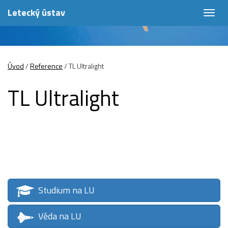
Letecký ústav
Togg
navig
Úvod
/
Reference
/
TL Ultralight
TL Ultralight
Studium na LU
Věda na LU