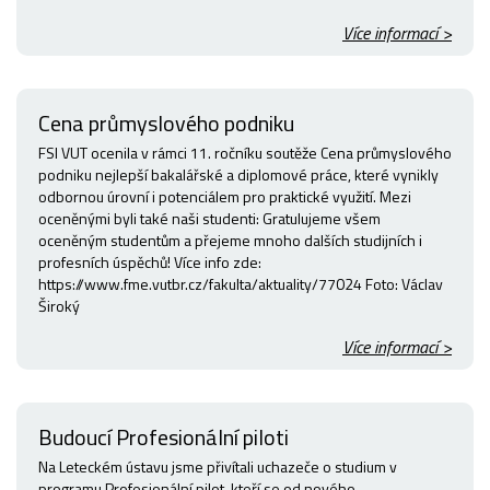
Více informací >
Cena průmyslového podniku
FSI VUT ocenila v rámci 11. ročníku soutěže Cena průmyslového
podniku nejlepší bakalářské a diplomové práce, které vynikly
odbornou úrovní i potenciálem pro praktické využití. Mezi
oceněnými byli také naši studenti: Gratulujeme všem
oceněným studentům a přejeme mnoho dalších studijních i
profesních úspěchů! Více info zde:
https://www.fme.vutbr.cz/fakulta/aktuality/77024 Foto: Václav
Široký
Více informací >
Budoucí Profesionální piloti
Na Leteckém ústavu jsme přivítali uchazeče o studium v
programu Profesionální pilot, kteří se od nového