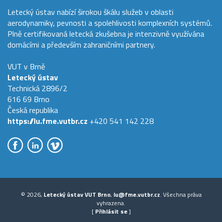
Letecký ústav nabízí širokou škálu služeb v oblasti
aerodynamiky, pevnosti a spolehlivosti komplexních systémů.
Plně certifikovaná letecká zkušebna je intenzivně využívána
domácími a především zahraničními partnery.
VUT v Brně
Letecký ústav
Technická 2896/2
616 69 Brno
Česká republika
https://lu.fme.vutbr.cz
+420 541 142 228
© 2026,
Letecký ústav VUT Brno
,
lu@fme.vutbr.cz
. Všechna práva
vyhrazena.
[
Přihlásit se
]