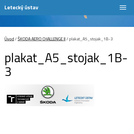
Letecký ústav
Togg
navig
Úvod
/
ŠKODA AERO CHALLENGE II
/
plakat_A5_stojak_1B-3
plakat_A5_stojak_1B-
3