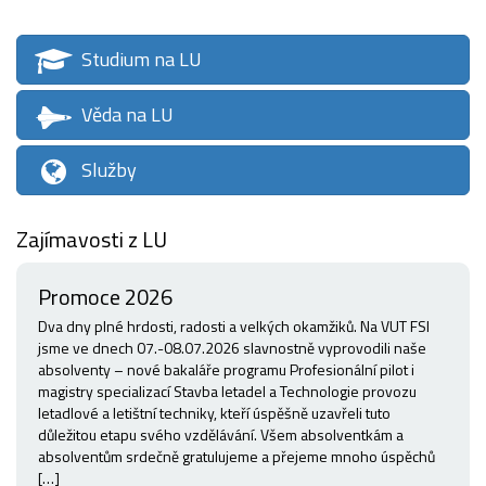
Studium na LU
Věda na LU
Služby
Zajímavosti z LU
Promoce 2026
Dva dny plné hrdosti, radosti a velkých okamžiků. Na VUT FSI
jsme ve dnech 07.-08.07.2026 slavnostně vyprovodili naše
absolventy – nové bakaláře programu Profesionální pilot i
magistry specializací Stavba letadel a Technologie provozu
letadlové a letištní techniky, kteří úspěšně uzavřeli tuto
důležitou etapu svého vzdělávání. Všem absolventkám a
absolventům srdečně gratulujeme a přejeme mnoho úspěchů
[…]