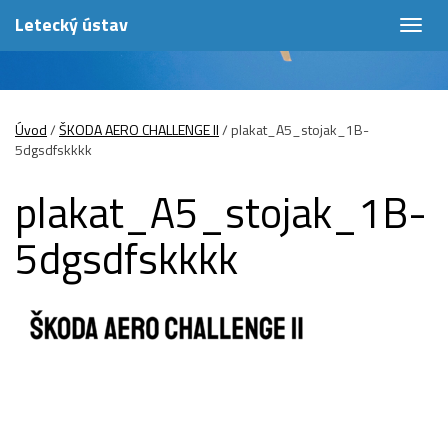
Letecký ústav
Togg
navig
Úvod
/
ŠKODA AERO CHALLENGE II
/
plakat_A5_stojak_1B-
5dgsdfskkkk
plakat_A5_stojak_1B-
5dgsdfskkkk