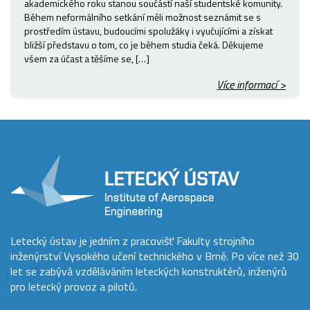
akademického roku stanou součástí naší studentské komunity.
Během neformálního setkání měli možnost seznámit se s
prostředím ústavu, budoucími spolužáky i vyučujícími a získat
bližší představu o tom, co je během studia čeká. Děkujeme
všem za účast a těšíme se, […]
Více informací >
Letecký ústav je jedním z pracovišť Fakulty strojního
inženýrství Vysokého učení technického v Brně. Po více než 30
let se zabývá vzděláváním leteckých konstruktérů, inženýrů
pro letecký provoz a pilotů.