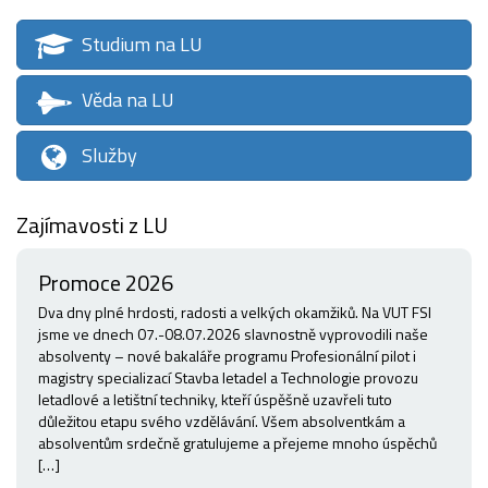
Studium na LU
Věda na LU
Služby
Zajímavosti z LU
Promoce 2026
Dva dny plné hrdosti, radosti a velkých okamžiků. Na VUT FSI
jsme ve dnech 07.-08.07.2026 slavnostně vyprovodili naše
absolventy – nové bakaláře programu Profesionální pilot i
magistry specializací Stavba letadel a Technologie provozu
letadlové a letištní techniky, kteří úspěšně uzavřeli tuto
důležitou etapu svého vzdělávání. Všem absolventkám a
absolventům srdečně gratulujeme a přejeme mnoho úspěchů
[…]