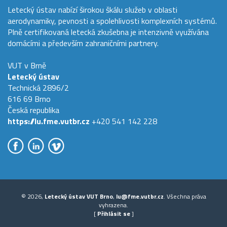
Letecký ústav nabízí širokou škálu služeb v oblasti
aerodynamiky, pevnosti a spolehlivosti komplexních systémů.
Plně certifikovaná letecká zkušebna je intenzivně využívána
domácími a především zahraničními partnery.
VUT v Brně
Letecký ústav
Technická 2896/2
616 69 Brno
Česká republika
https://lu.fme.vutbr.cz
+420 541 142 228
© 2026,
Letecký ústav VUT Brno
,
lu@fme.vutbr.cz
. Všechna práva
vyhrazena.
[
Přihlásit se
]