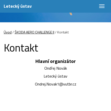
Letecký ústav
Togg
navig
Úvod
/
ŠKODA AERO CHALLENGE II
/
Kontakt
Kontakt
Hlavní organizátor
Ondřej Novák
Letecký ústav
Ondrej.Novak1@vutbr.cz