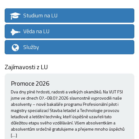
Studium na LU
Věda na LU
Služby
Zajímavosti z LU
Promoce 2026
Dva dny plné hrdosti, radosti a velkých okamžiků. Na VUT FSI
jsme ve dnech 07.-08.07.2026 slavnostně vyprovodili naše
absolventy – nové bakaláře programu Profesionální pilot i
magistry specializací Stavba letadel a Technologie provozu
letadlové a letištní techniky, kteří úspěšně uzavřeli tuto
důležitou etapu svého vzdělávání. Všem absolventkám a
absolventům srdečně gratulujeme a přejeme mnoho úspěchů
[…]