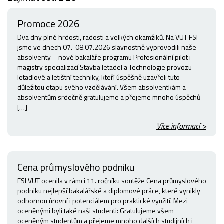
Promoce 2026
Dva dny plné hrdosti, radosti a velkých okamžiků. Na VUT FSI
jsme ve dnech 07.-08.07.2026 slavnostně vyprovodili naše
absolventy – nové bakaláře programu Profesionální pilot i
magistry specializací Stavba letadel a Technologie provozu
letadlové a letištní techniky, kteří úspěšně uzavřeli tuto
důležitou etapu svého vzdělávání. Všem absolventkám a
absolventům srdečně gratulujeme a přejeme mnoho úspěchů
[…]
Více informací >
Cena průmyslového podniku
FSI VUT ocenila v rámci 11. ročníku soutěže Cena průmyslového
podniku nejlepší bakalářské a diplomové práce, které vynikly
odbornou úrovní i potenciálem pro praktické využití. Mezi
oceněnými byli také naši studenti: Gratulujeme všem
oceněným studentům a přejeme mnoho dalších studijních i