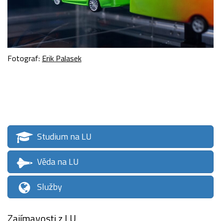
Fotograf:
Erik Palasek
Studium na LU
Věda na LU
Služby
Zajímavosti z LU