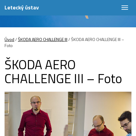
Letecký ústav
Togg
navig
Úvod
/
ŠKODA AERO CHALLENGE III
/
ŠKODA AERO CHALLENGE III –
Foto
ŠKODA AERO
CHALLENGE III – Foto