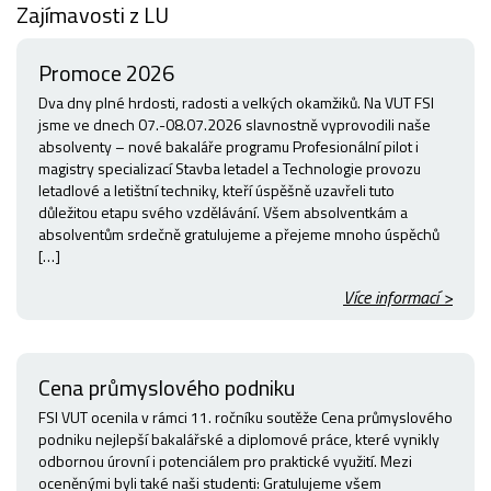
Zajímavosti z LU
Promoce 2026
Dva dny plné hrdosti, radosti a velkých okamžiků. Na VUT FSI
jsme ve dnech 07.-08.07.2026 slavnostně vyprovodili naše
absolventy – nové bakaláře programu Profesionální pilot i
magistry specializací Stavba letadel a Technologie provozu
letadlové a letištní techniky, kteří úspěšně uzavřeli tuto
důležitou etapu svého vzdělávání. Všem absolventkám a
absolventům srdečně gratulujeme a přejeme mnoho úspěchů
[…]
Více informací >
Cena průmyslového podniku
FSI VUT ocenila v rámci 11. ročníku soutěže Cena průmyslového
podniku nejlepší bakalářské a diplomové práce, které vynikly
odbornou úrovní i potenciálem pro praktické využití. Mezi
oceněnými byli také naši studenti: Gratulujeme všem