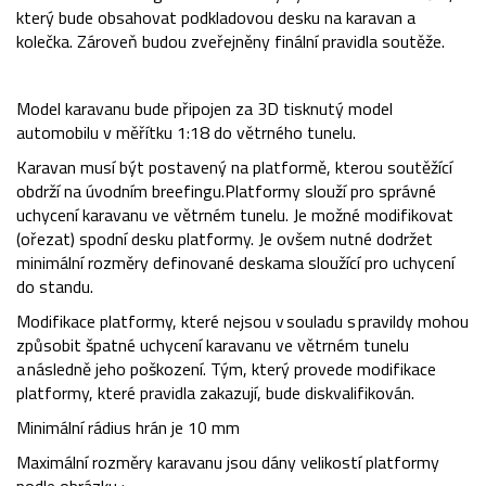
který bude obsahovat podkladovou desku na karavan a
kolečka. Zároveň budou zveřejněny finální pravidla soutěže.
Model karavanu bude připojen za 3D tisknutý model
automobilu v měřítku 1:18 do větrného tunelu.
Karavan musí být postavený na platformě, kterou soutěžící
obdrží na úvodním breefingu.Platformy slouží pro správné
uchycení karavanu ve větrném tunelu. Je možné modifikovat
(ořezat) spodní desku platformy. Je ovšem nutné dodržet
minimální rozměry definované deskama sloužící pro uchycení
do standu.
Modifikace platformy, které nejsou v souladu s pravildy mohou
způsobit špatné uchycení karavanu ve větrném tunelu
a následně jeho poškození. Tým, který provede modifikace
platformy, které pravidla zakazují, bude diskvalifikován.
Minimální rádius hrán je 10 mm
Maximální rozměry karavanu jsou dány velikostí platformy