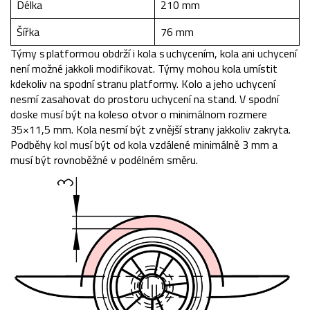
Délka
210 mm
Šířka
76 mm
Týmy s platformou obdrží i kola s uchycením, kola ani uchycení
není možné jakkoli modifikovat. Týmy mohou kola umístit
kdekoliv na spodní stranu platformy. Kolo a jeho uchycení
nesmí zasahovat do prostoru uchycení na stand​. V spodní
doske musí být na koleso otvor o minimálnom rozmere
35×11,5 mm. Kola nesmí být z vnější strany jakkoliv zakryta.
Podběhy kol musí být od kola vzdálené minimálně 3 mm a
musí být rovnoběžné v podélném směru.