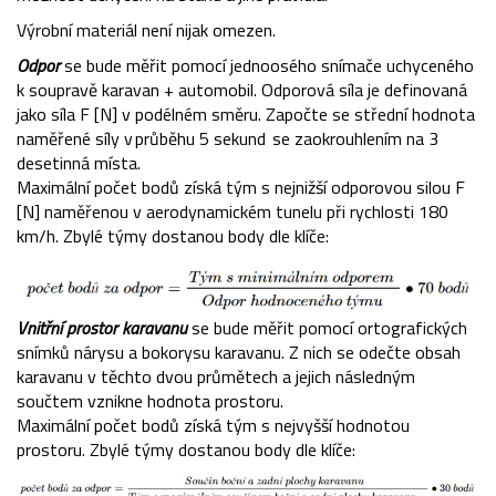
Výrobní materiál není nijak omezen.
Odpor
se bude měřit pomocí jednoosého snímače uchyceného
k soupravě karavan + automobil. Odporová síla je definovaná
jako síla F [N] v podélném směru. Započte se střední hodnota
naměřené síly v průběhu 5 sekund se zaokrouhlením na 3
desetinná místa.
Maximální počet
bodů získá tým s nejnižší odporovou silou F
[N] naměřenou v aerodynamickém tunelu při rychlosti 180
km/h. Zbylé týmy dostanou body dle klíče:
Vnitřní prostor karavanu
se bude měřit pomocí ortografických
snímků nárysu a bokorysu karavanu. Z nich se odečte obsah
karavanu v těchto dvou průmětech a jejich následným
součtem vznikne hodnota prostoru.
Maximální počet
bodů získá tým s nejvyšší hodnotou
prostoru. Zbylé týmy dostanou body dle klíče: