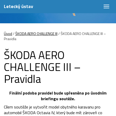
Letecký ústav
Togg
navig
Úvod
/
ŠKODA AERO CHALLENGE III
/
ŠKODA AERO CHALLENGE III –
Pravidla
ŠKODA AERO
CHALLENGE III –
Pravidla
Finální podoba pravidel bude upřesněna po úvodním
briefingu soutěže.
Cílem soutěže je vytvořit model obytného karavanu pro
automobil ŠKODA Octavia IV, který bude mít zároveň co