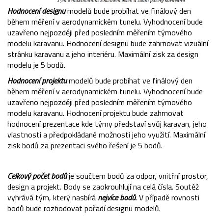
Hodnocení designu
modelů bude probíhat ve finálový den
během měření v aerodynamickém tunelu. Vyhodnocení bude
uzavřeno nejpozději před posledním měřením týmového
modelu karavanu. Hodnocení designu bude zahrnovat vizuální
stránku karavanu a jeho interiéru. Maximální zisk za design
modelu je 5 bodů.
Hodnocení projektu
modelů bude probíhat ve finálový den
během měření v aerodynamickém tunelu. Vyhodnocení bude
uzavřeno nejpozději před posledním měřením týmového
modelu karavanu. Hodnocení projektu bude zahrnovat
hodnocení prezentace kde týmy představí svůj karavan, jeho
vlastnosti a předpokládané možnosti jeho využití. Maximální
zisk bodů za prezentaci svého řešení je 5 bodů.
Celkový počet bodů
je součtem bodů za odpor, vnitřní prostor,
design a projekt. Body se zaokrouhlují na celá čísla. Soutěž
vyhrává tým, který nasbírá
nejvíce bodů
. V případě rovnosti
bodů bude rozhodovat pořadí designu modelů.