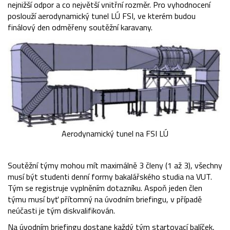
nejnižší odpor a co největší vnitřní rozměr. Pro vyhodnocení
poslouží aerodynamický tunel LÚ FSI, ve kterém budou
finálový den odměřeny soutěžní karavany.
Aerodynamický tunel na FSI LÚ
Soutěžní týmy mohou mít maximálně 3 členy (1 až 3), všechny
musí být studenti denní formy bakalářského studia na VUT.
Tým se registruje vyplněním dotazníku. Aspoň jeden člen
týmu musí byť přítomný na úvodním briefingu, v případě
neúčasti je tým diskvalifikován.
Na úvodním briefingu dostane každý tým startovací balíček,