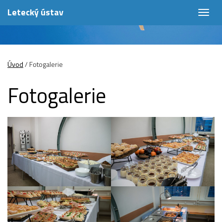
Letecký ústav
Togg
navig
Úvod
/
Fotogalerie
Fotogalerie