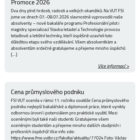
Promoce 2026
Dva dny plné hrdosti, radosti a velkých okamžiků. Na VUT FSI
jsme ve dnech 07.-08.07.2026 slavnostně vyprovodili naše
absolventy – nové bakaláře programu Profesionální pilot i
magistry specializací Stavba letadel a Technologie provozu
letadlové a letištní techniky, kteří úspěšně uzavřeli tuto
důležitou etapu svého vzdělávání. Všem absolventkám a
absolventům srdečně gratulujeme a přejeme mnoho úspěchů
[…]
Více informací >
Cena průmyslového podniku
FSI VUT ocenila v rámci 11. ročníku soutěže Cena průmyslového
podniku nejlepší bakalářské a diplomové práce, které vynikly
odbornou úrovní i potenciálem pro praktické využití. Mezi
oceněnými byli také naši studenti: Gratulujeme všem
oceněným studentům a přejeme mnoho dalších studijních i
profesních úspěchů! Více info zde:
https://www.fme.vutbr.cz/fakulta/aktuality/77024 Foto: Václav