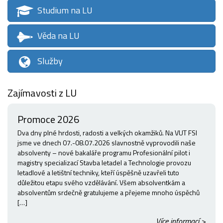
Studium na LU
Věda na LU
Služby
Zajímavosti z LU
Promoce 2026
Dva dny plné hrdosti, radosti a velkých okamžiků. Na VUT FSI
jsme ve dnech 07.-08.07.2026 slavnostně vyprovodili naše
absolventy – nové bakaláře programu Profesionální pilot i
magistry specializací Stavba letadel a Technologie provozu
letadlové a letištní techniky, kteří úspěšně uzavřeli tuto
důležitou etapu svého vzdělávání. Všem absolventkám a
absolventům srdečně gratulujeme a přejeme mnoho úspěchů
[…]
Více informací >