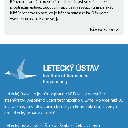
Během neformálního setkání měli možnost seznámit se s
prostředím ústavu, budoucími spolužáky i vyučujícími a získat
bližší představu o tom, co je během studia čeká. Děkujeme
všem za účast a těšíme se, […]
Více informací >
Letecký ústav je jedním z pracovišť Fakulty strojního
inženýrství Vysokého učení technického v Brně. Po více než 30
let se zabývá vzděláváním leteckých konstruktérů, inženýrů
pro letecký provoz a pilotů.
Letecký ústav nabízí širokou škálu služeb v oblasti