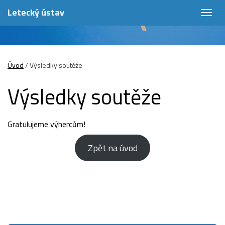
Letecký ústav
Togg
navig
Úvod
/
Výsledky soutěže
Výsledky soutěže
Gratulujeme výhercům!
Zpět na úvod