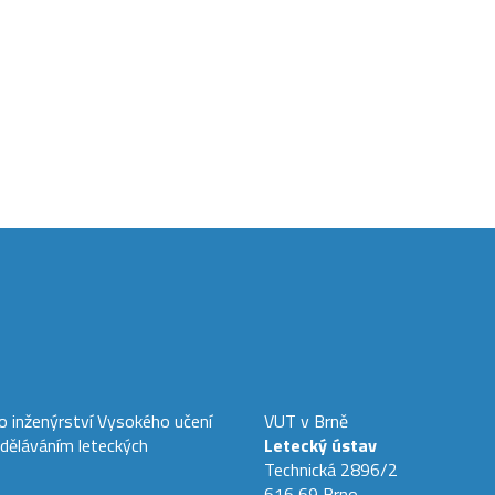
ho inženýrství Vysokého učení
VUT v Brně
zděláváním leteckých
Letecký ústav
Technická 2896/2
616 69 Brno