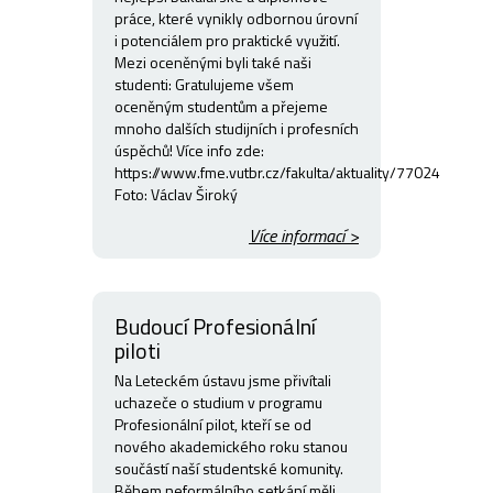
práce, které vynikly odbornou úrovní
i potenciálem pro praktické využití.
Mezi oceněnými byli také naši
studenti: Gratulujeme všem
oceněným studentům a přejeme
mnoho dalších studijních i profesních
úspěchů! Více info zde:
https://www.fme.vutbr.cz/fakulta/aktuality/77024
Foto: Václav Široký
Více informací >
Budoucí Profesionální
piloti
Na Leteckém ústavu jsme přivítali
uchazeče o studium v programu
Profesionální pilot, kteří se od
nového akademického roku stanou
součástí naší studentské komunity.
Během neformálního setkání měli