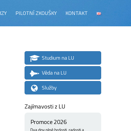
RZY
PILOTNÍ ZKOUŠKY
KONTAKT
Studium na LU
Věda na LU
Služby
Zajímavosti z LU
Promoce 2026
Dva dny plné hrdosti, radosti a