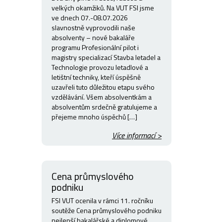
velkých okamžiků. Na VUT FSI jsme
ve dnech 07.-08.07.2026
slavnostně vyprovodili naše
absolventy – nové bakaláře
programu Profesionální pilot i
magistry specializací Stavba letadel a
Technologie provozu letadlové a
letištní techniky, kteří úspěšně
uzavřeli tuto důležitou etapu svého
vzdělávání. Všem absolventkám a
absolventům srdečně gratulujeme a
přejeme mnoho úspěchů […]
Více informací >
Cena průmyslového
podniku
FSI VUT ocenila v rámci 11. ročníku
soutěže Cena průmyslového podniku
nejlepší bakalářské a diplomové