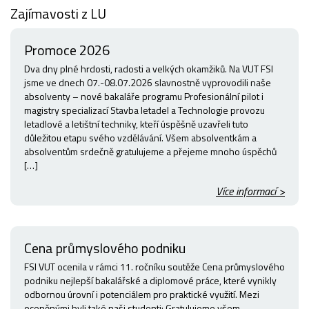
Zajímavosti z LU
Promoce 2026
Dva dny plné hrdosti, radosti a velkých okamžiků. Na VUT FSI
jsme ve dnech 07.-08.07.2026 slavnostně vyprovodili naše
absolventy – nové bakaláře programu Profesionální pilot i
magistry specializací Stavba letadel a Technologie provozu
letadlové a letištní techniky, kteří úspěšně uzavřeli tuto
důležitou etapu svého vzdělávání. Všem absolventkám a
absolventům srdečně gratulujeme a přejeme mnoho úspěchů
[…]
Více informací >
Cena průmyslového podniku
FSI VUT ocenila v rámci 11. ročníku soutěže Cena průmyslového
podniku nejlepší bakalářské a diplomové práce, které vynikly
odbornou úrovní i potenciálem pro praktické využití. Mezi
oceněnými byli také naši studenti: Gratulujeme všem