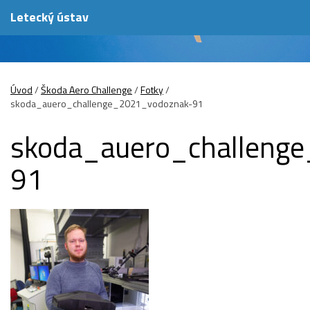
Letecký ústav
Úvod
/
Škoda Aero Challenge
/
Fotky
/
skoda_auero_challenge_2021_vodoznak-91
skoda_auero_challeng
91