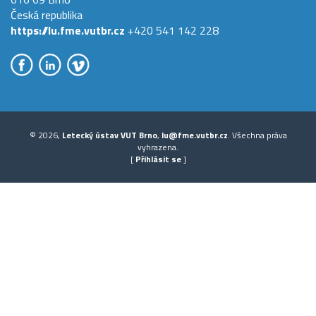
Česká republika
https://lu.fme.vutbr.cz
+420 541 142 228
© 2026,
Letecký ústav VUT Brno
,
lu@fme.vutbr.cz
. Všechna práva
vyhrazena.
[
Přihlásit se
]