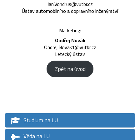
Jan.Vondrus@vutbr.cz
Ústav automobilního a dopravního inženýrství
Marketing:
Ondřej Novák
Ondrej.Novak1@vutbr.cz
Letecký ústav
Zpět na úvod
Studium na LU
Věda na LU