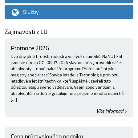
Služby
Zajímavosti z LU
Promoce 2026
Dva dny plné hrdosti, radosti a velkých okamžiků. Na VUT FSI
jsme ve dnech 07.-08.07.2026 slavnostně vyprovodili naše
absolventy – nové bakaláře programu Profesionální pilot i
magistry specializací Stavba letadel a Technologie provozu
letadlové a letištní techniky, kteří úspěšně uzavřeli tuto
důležitou etapu svého vzdělávání. Všem absolventkám a
absolventům srdečně gratulujeme a přejeme mnoho úspěchů
[…]
Více informací >
Cena průmyslového podniku