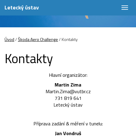
Letecký ústav
Togg
navig
Úvod
/
Škoda Aero Challenge
/
Kontakty
Kontakty
Hlavní organizátor:
Martin Zima
Martin.Zima@vutbr.cz
731 819 641
Letecký ústav
Příprava zadání & měření v tunelu:
Jan Vondruš