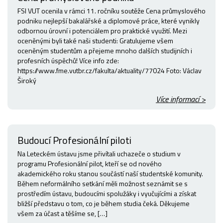
FSI VUT ocenila v rámci 11. ročníku soutěže Cena průmyslového
podniku nejlepší bakalářské a diplomové práce, které vynikly
odbornou úrovní i potenciálem pro praktické využití. Mezi
oceněnými byli také naši studenti: Gratulujeme všem
oceněným studentům a přejeme mnoho dalších studijních i
profesních úspěchů! Více info zde:
https://www.fme.vutbr.cz/fakulta/aktuality/77024 Foto: Václav
Široký
Více informací >
Budoucí Profesionální piloti
Na Leteckém ústavu jsme přivítali uchazeče o studium v
programu Profesionální pilot, kteří se od nového
akademického roku stanou součástí naší studentské komunity.
Během neformálního setkání měli možnost seznámit se s
prostředím ústavu, budoucími spolužáky i vyučujícími a získat
bližší představu o tom, co je během studia čeká. Děkujeme
všem za účast a těšíme se, […]