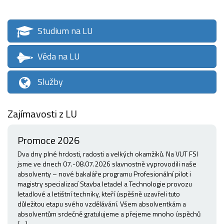
Studium na LU
Věda na LU
Služby
Zajímavosti z LU
Promoce 2026
Dva dny plné hrdosti, radosti a velkých okamžiků. Na VUT FSI
jsme ve dnech 07.-08.07.2026 slavnostně vyprovodili naše
absolventy – nové bakaláře programu Profesionální pilot i
magistry specializací Stavba letadel a Technologie provozu
letadlové a letištní techniky, kteří úspěšně uzavřeli tuto
důležitou etapu svého vzdělávání. Všem absolventkám a
absolventům srdečně gratulujeme a přejeme mnoho úspěchů
[…]