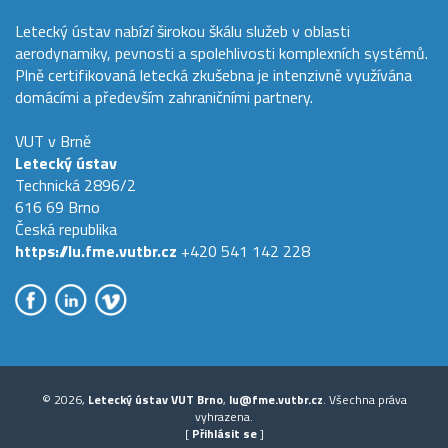
Letecký ústav nabízí širokou škálu služeb v oblasti
aerodynamiky, pevnosti a spolehlivosti komplexních systémů.
Plně certifikovaná letecká zkušebna je intenzivně využívána
domácími a především zahraničními partnery.
VUT v Brně
Letecký ústav
Technická 2896/2
616 69 Brno
Česká republika
https://lu.fme.vutbr.cz
+420 541 142 228
© 2026,
Letecký ústav VUT Brno
,
lu@fme.vutbr.cz
. Všechna práva
vyhrazena.
[
Přihlásit se
]