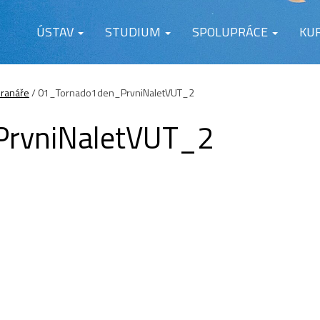
ÚSTAV
STUDIUM
SPOLUPRÁCE
KU
hranáře
/
01_Tornado1den_PrvniNaletVUT_2
rvniNaletVUT_2