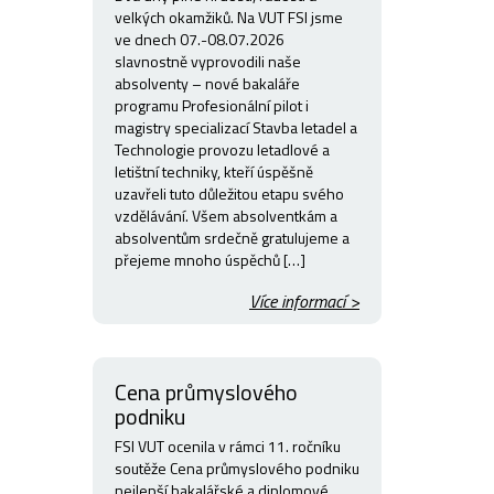
velkých okamžiků. Na VUT FSI jsme
ve dnech 07.-08.07.2026
slavnostně vyprovodili naše
absolventy – nové bakaláře
programu Profesionální pilot i
magistry specializací Stavba letadel a
Technologie provozu letadlové a
letištní techniky, kteří úspěšně
uzavřeli tuto důležitou etapu svého
vzdělávání. Všem absolventkám a
absolventům srdečně gratulujeme a
přejeme mnoho úspěchů […]
Více informací >
Cena průmyslového
podniku
FSI VUT ocenila v rámci 11. ročníku
soutěže Cena průmyslového podniku
nejlepší bakalářské a diplomové