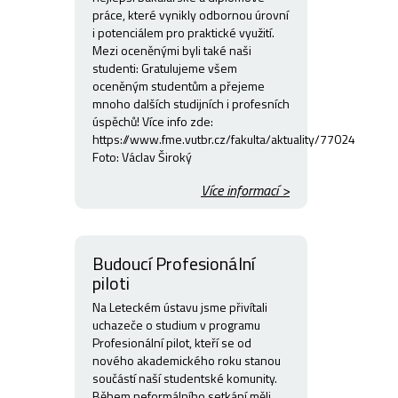
práce, které vynikly odbornou úrovní
i potenciálem pro praktické využití.
Mezi oceněnými byli také naši
studenti: Gratulujeme všem
oceněným studentům a přejeme
mnoho dalších studijních i profesních
úspěchů! Více info zde:
https://www.fme.vutbr.cz/fakulta/aktuality/77024
Foto: Václav Široký
Více informací >
Budoucí Profesionální
piloti
Na Leteckém ústavu jsme přivítali
uchazeče o studium v programu
Profesionální pilot, kteří se od
nového akademického roku stanou
součástí naší studentské komunity.
Během neformálního setkání měli