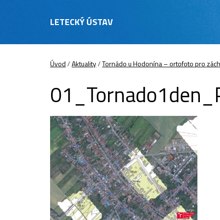
LETECKÝ ÚSTAV
Úvod
/
Aktuality
/
Tornádo u Hodonína – ortofoto pro zác
01_Tornado1den_P