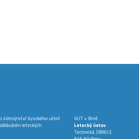
ho inženýrství Vysokého učení
VUT v Brně
zděláváním leteckých
Letecký ústav
Technická 2896/2
616 69 Brno