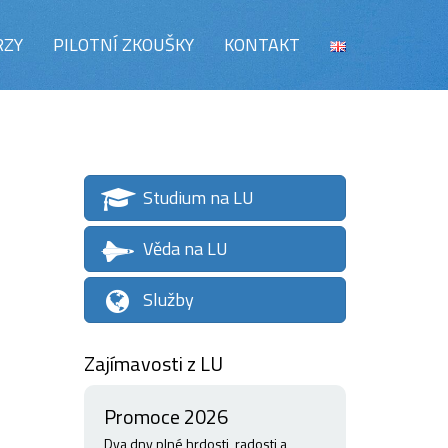
RZY
PILOTNÍ ZKOUŠKY
KONTAKT
Studium na LU
Věda na LU
Služby
Zajímavosti z LU
Promoce 2026
Dva dny plné hrdosti, radosti a