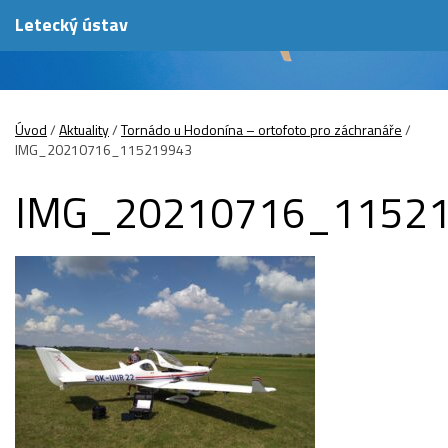
Letecký ústav
Úvod
/
Aktuality
/
Tornádo u Hodonína – ortofoto pro záchranáře
/
IMG_20210716_115219943
IMG_20210716_1152