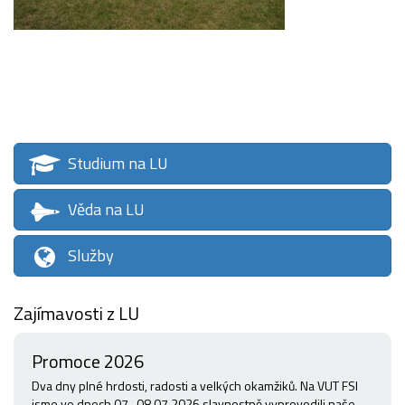
Studium na LU
Věda na LU
Služby
Zajímavosti z LU
Promoce 2026
Dva dny plné hrdosti, radosti a velkých okamžiků. Na VUT FSI
jsme ve dnech 07.-08.07.2026 slavnostně vyprovodili naše