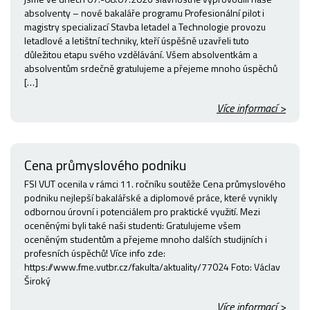
absolventy – nové bakaláře programu Profesionální pilot i
magistry specializací Stavba letadel a Technologie provozu
letadlové a letištní techniky, kteří úspěšně uzavřeli tuto
důležitou etapu svého vzdělávání. Všem absolventkám a
absolventům srdečně gratulujeme a přejeme mnoho úspěchů
[…]
Více informací >
Cena průmyslového podniku
FSI VUT ocenila v rámci 11. ročníku soutěže Cena průmyslového
podniku nejlepší bakalářské a diplomové práce, které vynikly
odbornou úrovní i potenciálem pro praktické využití. Mezi
oceněnými byli také naši studenti: Gratulujeme všem
oceněným studentům a přejeme mnoho dalších studijních i
profesních úspěchů! Více info zde:
https://www.fme.vutbr.cz/fakulta/aktuality/77024 Foto: Václav
Široký
Více informací >