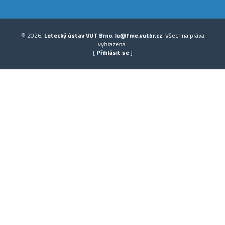
© 2026,
Letecký ústav VUT Brno
,
lu@fme.vutbr.cz
. Všechna práva
vyhrazena.
[
Přihlásit se
]