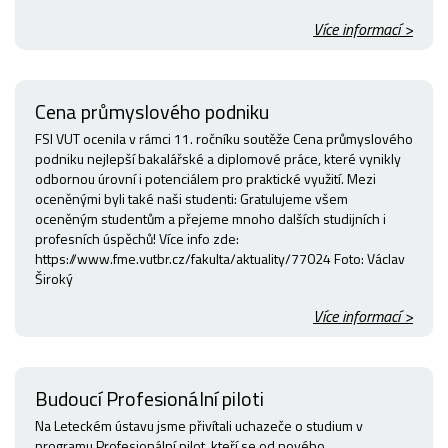
Více informací >
Cena průmyslového podniku
FSI VUT ocenila v rámci 11. ročníku soutěže Cena průmyslového
podniku nejlepší bakalářské a diplomové práce, které vynikly
odbornou úrovní i potenciálem pro praktické využití. Mezi
oceněnými byli také naši studenti: Gratulujeme všem
oceněným studentům a přejeme mnoho dalších studijních i
profesních úspěchů! Více info zde:
https://www.fme.vutbr.cz/fakulta/aktuality/77024 Foto: Václav
Široký
Více informací >
Budoucí Profesionální piloti
Na Leteckém ústavu jsme přivítali uchazeče o studium v
programu Profesionální pilot, kteří se od nového