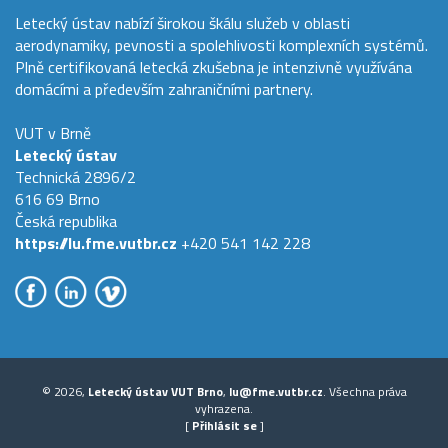
Letecký ústav nabízí širokou škálu služeb v oblasti
aerodynamiky, pevnosti a spolehlivosti komplexních systémů.
Plně certifikovaná letecká zkušebna je intenzivně využívána
domácími a především zahraničními partnery.
VUT v Brně
Letecký ústav
Technická 2896/2
616 69 Brno
Česká republika
https://lu.fme.vutbr.cz
+420 541 142 228
© 2026,
Letecký ústav VUT Brno
,
lu@fme.vutbr.cz
. Všechna práva
vyhrazena.
[
Přihlásit se
]