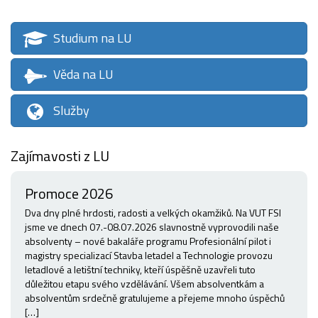
Studium na LU
Věda na LU
Služby
Zajímavosti z LU
Promoce 2026
Dva dny plné hrdosti, radosti a velkých okamžiků. Na VUT FSI
jsme ve dnech 07.-08.07.2026 slavnostně vyprovodili naše
absolventy – nové bakaláře programu Profesionální pilot i
magistry specializací Stavba letadel a Technologie provozu
letadlové a letištní techniky, kteří úspěšně uzavřeli tuto
důležitou etapu svého vzdělávání. Všem absolventkám a
absolventům srdečně gratulujeme a přejeme mnoho úspěchů
[…]