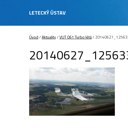
LETECKÝ ÚSTAV
Úvod
/
Aktuality
/
VUT 061 Turbo létá
/
20140627_12563
20140627_12563