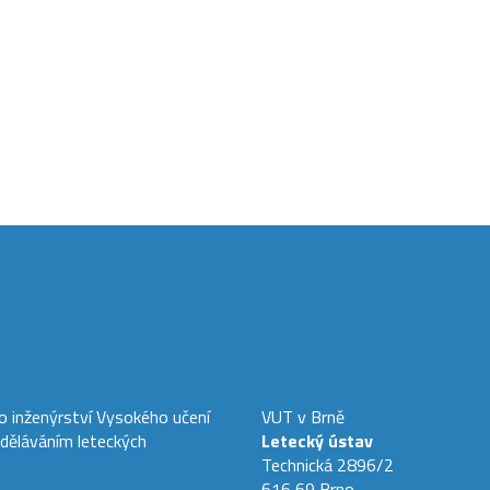
ho inženýrství Vysokého učení
VUT v Brně
zděláváním leteckých
Letecký ústav
Technická 2896/2
616 69 Brno