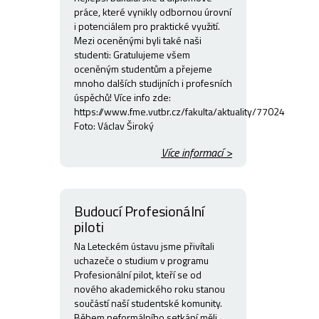
práce, které vynikly odbornou úrovní
i potenciálem pro praktické využití.
Mezi oceněnými byli také naši
studenti: Gratulujeme všem
oceněným studentům a přejeme
mnoho dalších studijních i profesních
úspěchů! Více info zde:
https://www.fme.vutbr.cz/fakulta/aktuality/77024
Foto: Václav Široký
Více informací >
Budoucí Profesionální
piloti
Na Leteckém ústavu jsme přivítali
uchazeče o studium v programu
Profesionální pilot, kteří se od
nového akademického roku stanou
součástí naší studentské komunity.
Během neformálního setkání měli