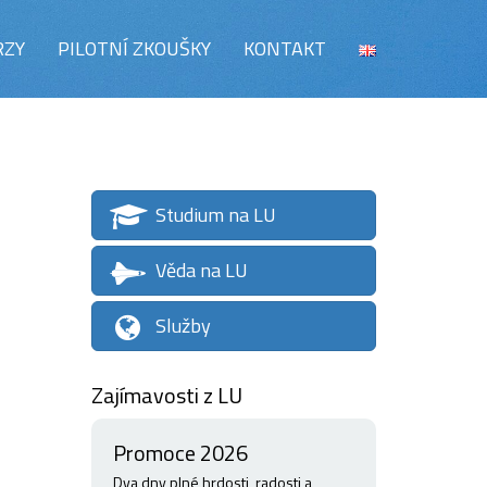
RZY
PILOTNÍ ZKOUŠKY
KONTAKT
Studium na LU
Věda na LU
Služby
Zajímavosti z LU
Promoce 2026
Dva dny plné hrdosti, radosti a