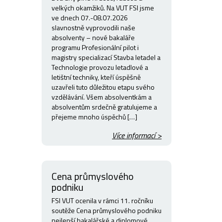
velkých okamžiků. Na VUT FSI jsme
ve dnech 07.-08.07.2026
slavnostně vyprovodili naše
absolventy – nové bakaláře
programu Profesionální pilot i
magistry specializací Stavba letadel a
Technologie provozu letadlové a
letištní techniky, kteří úspěšně
uzavřeli tuto důležitou etapu svého
vzdělávání. Všem absolventkám a
absolventům srdečně gratulujeme a
přejeme mnoho úspěchů […]
Více informací >
Cena průmyslového
podniku
FSI VUT ocenila v rámci 11. ročníku
soutěže Cena průmyslového podniku
nejlepší bakalářské a diplomové