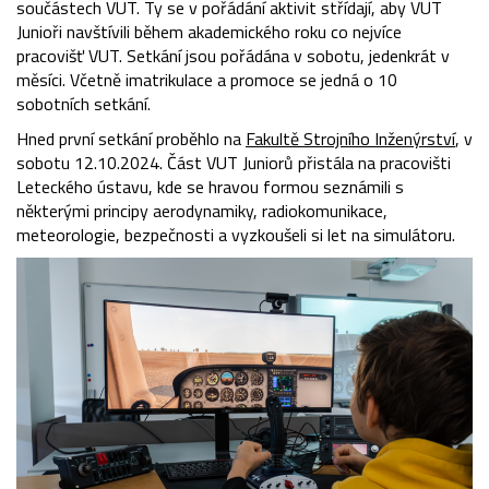
součástech VUT. Ty se v pořádání aktivit střídají, aby VUT
Junioři navštívili během akademického roku co nejvíce
pracovišť VUT. Setkání jsou pořádána v sobotu, jedenkrát v
měsíci. Včetně imatrikulace a promoce se jedná o 10
sobotních setkání.
Hned první setkání proběhlo na
Fakultě Strojního Inženýrství
, v
sobotu 12.10.2024. Část VUT Juniorů přistála na pracovišti
Leteckého ústavu, kde se hravou formou seznámili s
některými principy aerodynamiky, radiokomunikace,
meteorologie, bezpečnosti a vyzkoušeli si let na simulátoru.