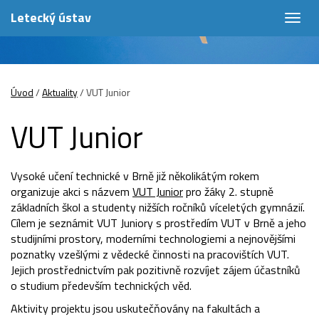
Letecký ústav
Togg
navig
Úvod
/
Aktuality
/
VUT Junior
VUT Junior
Vysoké učení technické v Brně již několikátým rokem
organizuje akci s názvem
VUT Junior
pro žáky 2. stupně
základních škol a studenty nižších ročníků víceletých gymnázií.
Cílem je seznámit VUT Juniory s prostředím VUT v Brně a jeho
studijními prostory, moderními technologiemi a nejnovějšími
poznatky vzešlými z vědecké činnosti na pracovištích VUT.
Jejich prostřednictvím pak pozitivně rozvíjet zájem účastníků
o studium především technických věd.
Aktivity projektu jsou uskutečňovány na fakultách a