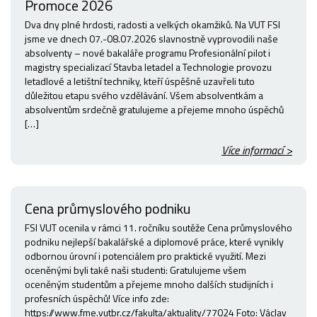
Promoce 2026
Dva dny plné hrdosti, radosti a velkých okamžiků. Na VUT FSI
jsme ve dnech 07.-08.07.2026 slavnostně vyprovodili naše
absolventy – nové bakaláře programu Profesionální pilot i
magistry specializací Stavba letadel a Technologie provozu
letadlové a letištní techniky, kteří úspěšně uzavřeli tuto
důležitou etapu svého vzdělávání. Všem absolventkám a
absolventům srdečně gratulujeme a přejeme mnoho úspěchů
[…]
Více informací >
Cena průmyslového podniku
FSI VUT ocenila v rámci 11. ročníku soutěže Cena průmyslového
podniku nejlepší bakalářské a diplomové práce, které vynikly
odbornou úrovní i potenciálem pro praktické využití. Mezi
oceněnými byli také naši studenti: Gratulujeme všem
oceněným studentům a přejeme mnoho dalších studijních i
profesních úspěchů! Více info zde:
https://www.fme.vutbr.cz/fakulta/aktuality/77024 Foto: Václav