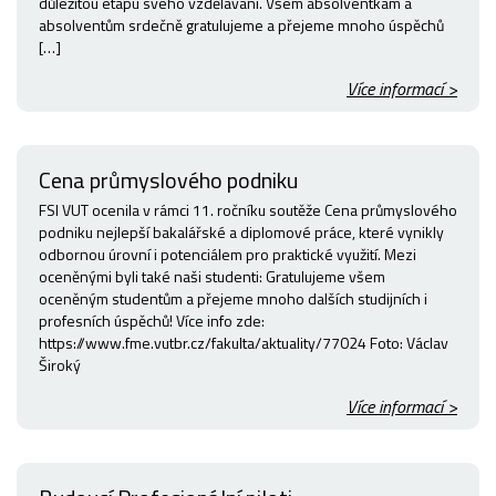
důležitou etapu svého vzdělávání. Všem absolventkám a
absolventům srdečně gratulujeme a přejeme mnoho úspěchů
[…]
Více informací >
Cena průmyslového podniku
FSI VUT ocenila v rámci 11. ročníku soutěže Cena průmyslového
podniku nejlepší bakalářské a diplomové práce, které vynikly
odbornou úrovní i potenciálem pro praktické využití. Mezi
oceněnými byli také naši studenti: Gratulujeme všem
oceněným studentům a přejeme mnoho dalších studijních i
profesních úspěchů! Více info zde:
https://www.fme.vutbr.cz/fakulta/aktuality/77024 Foto: Václav
Široký
Více informací >