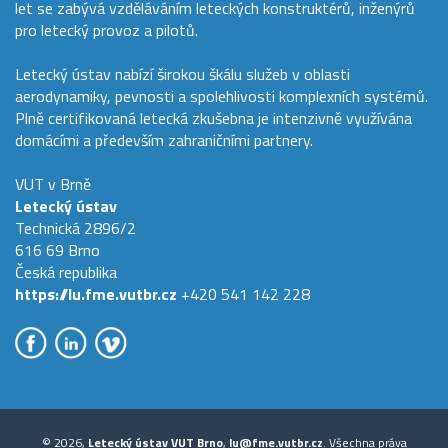
let se zabývá vzděláváním leteckých konstruktérů, inženýrů
pro letecký provoz a pilotů.
Letecký ústav nabízí širokou škálu služeb v oblasti
aerodynamiky, pevnosti a spolehlivosti komplexních systémů.
Plně certifikovaná letecká zkušebna je intenzivně využívána
domácími a především zahraničními partnery.
VUT v Brně
Letecký ústav
Technická 2896/2
616 69 Brno
Česká republika
https://lu.fme.vutbr.cz
+420 541 142 228
© 2026,
Letecký ústav VUT Brno
,
lu@fme.vutbr.cz
. Všechna práva