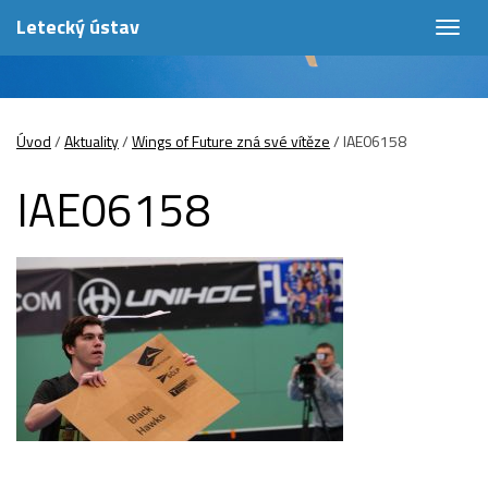
Letecký ústav
Togg
navig
Úvod
/
Aktuality
/
Wings of Future zná své vítěze
/
IAE06158
IAE06158