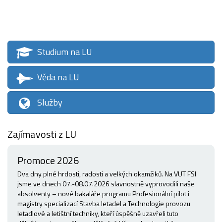
Studium na LU
Věda na LU
Služby
Zajímavosti z LU
Promoce 2026
Dva dny plné hrdosti, radosti a velkých okamžiků. Na VUT FSI
jsme ve dnech 07.-08.07.2026 slavnostně vyprovodili naše
absolventy – nové bakaláře programu Profesionální pilot i
magistry specializací Stavba letadel a Technologie provozu
letadlové a letištní techniky, kteří úspěšně uzavřeli tuto