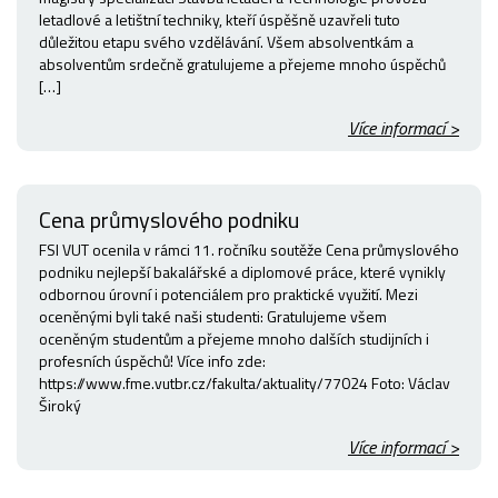
letadlové a letištní techniky, kteří úspěšně uzavřeli tuto
důležitou etapu svého vzdělávání. Všem absolventkám a
absolventům srdečně gratulujeme a přejeme mnoho úspěchů
[…]
Více informací >
Cena průmyslového podniku
FSI VUT ocenila v rámci 11. ročníku soutěže Cena průmyslového
podniku nejlepší bakalářské a diplomové práce, které vynikly
odbornou úrovní i potenciálem pro praktické využití. Mezi
oceněnými byli také naši studenti: Gratulujeme všem
oceněným studentům a přejeme mnoho dalších studijních i
profesních úspěchů! Více info zde:
https://www.fme.vutbr.cz/fakulta/aktuality/77024 Foto: Václav
Široký
Více informací >