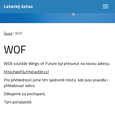
Letecký ústav
Togg
navig
Úvod
/
WOF
WOF
WEB soutěže Wings of Future byl přesunut na novou adresu:
http://wof.lu.fme.vutbr.cz/
Pro přehlednost jsme tím sjednotili místo, kde jsou pravidla i
přihlašovací sekce.
Děkujeme za pochopení,
Tým pořadatelů