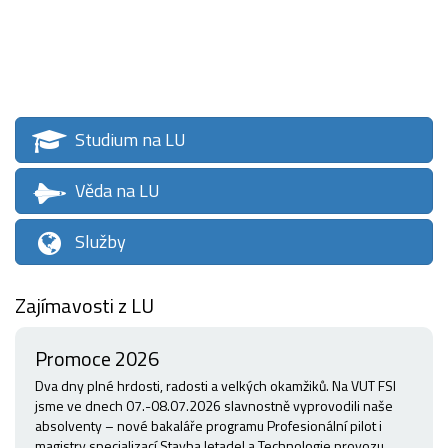
Studium na LU
Věda na LU
Služby
Zajímavosti z LU
Promoce 2026
Dva dny plné hrdosti, radosti a velkých okamžiků. Na VUT FSI
jsme ve dnech 07.-08.07.2026 slavnostně vyprovodili naše
absolventy – nové bakaláře programu Profesionální pilot i
magistry specializací Stavba letadel a Technologie provozu