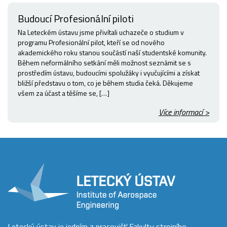
Budoucí Profesionální piloti
Na Leteckém ústavu jsme přivítali uchazeče o studium v
programu Profesionální pilot, kteří se od nového
akademického roku stanou součástí naší studentské komunity.
Během neformálního setkání měli možnost seznámit se s
prostředím ústavu, budoucími spolužáky i vyučujícími a získat
bližší představu o tom, co je během studia čeká. Děkujeme
všem za účast a těšíme se, […]
Více informací >
Letecký ústav je jedním z pracovišť Fakulty strojního