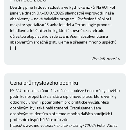
Dva dny plné hrdosti, radosti a velkých okamžiků. Na VUT FSI
jsme ve dnech 07.-08.07.2026 slavnostně vyprovodili naše
absolventy – nové bakaláře programu Profesionální pilot i
magistry specializací Stavba letadel a Technologie provozu
letadlové a letištní techniky, kteří úspěšně uzavřeli tuto
důležitou etapu svého vzdělávání. Všem absolventkám a
absolventům srdečně gratulujeme a přejeme mnoho úspěchů
[…]
Více informací >
Cena průmyslového podniku
FSI VUT ocenila v rámci 11. ročníku soutěže Cena průmyslového
podniku nejlepší bakalářské a diplomové práce, které vynikly
odbornou úrovní i potenciálem pro praktické využití. Mezi
oceněnými byli také naši studenti: Gratulujeme všem
oceněným studentům a přejeme mnoho dalších studijních i
profesních úspěchů! Více info zde:
https://www.fme.vutbr.cz/fakulta/aktuality/77024 Foto: Václav