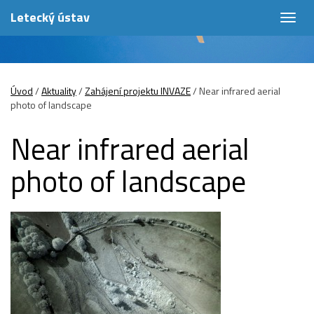
Letecký ústav
Togg
navig
Úvod
/
Aktuality
/
Zahájení projektu INVAZE
/
Near infrared aerial
photo of landscape
Near infrared aerial
photo of landscape