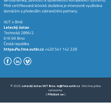
aerodynamiky, pevnosti a spolehlivosti komplexních systémů.
Plně certifikovaná letecká zkušebna je intenzivně využívána
domácími a především zahraničními partnery.
VUT v Brně
Letecký ústav
Technická 2896/2
616 69 Brno
Česká republika
https://lu.fme.vutbr.cz
+420 541 142 228
© 2026,
Letecký ústav VUT Brno
,
lu@fme.vutbr.cz
. Všechna práva
vyhrazena.
[
Přihlásit se
]