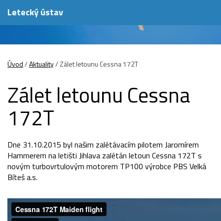
Letecký ústav
Úvod
/
Aktuality
/
Zálet letounu Cessna 172T
Zálet letounu Cessna
172T
Dne 31.10.2015 byl našim zalétávacím pilotem Jaromírem
Hammerem na letišti Jihlava zalétán letoun Cessna 172T s
novým turbovrtulovým motorem TP100 výrobce PBS Velká
Bíteš a.s.