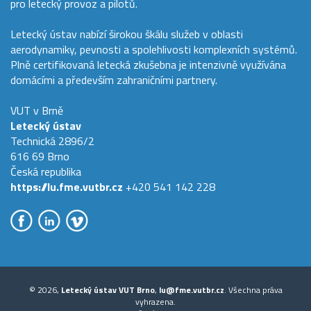
pro letecký provoz a pilotů.
Letecký ústav nabízí širokou škálu služeb v oblasti
aerodynamiky, pevnosti a spolehlivosti komplexních systémů.
Plně certifikovaná letecká zkušebna je intenzivně využívána
domácími a především zahraničními partnery.
VUT v Brně
Letecký ústav
Technická 2896/2
616 69 Brno
Česká republika
https://lu.fme.vutbr.cz
+420 541 142 228
© 2026,
Letecký ústav VUT Brno
,
lu@fme.vutbr.cz
. Všechna práva
vyhrazena.