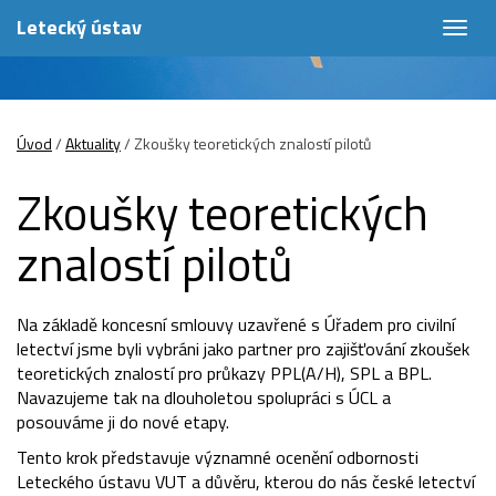
Letecký ústav
Togg
navig
Úvod
/
Aktuality
/
Zkoušky teoretických znalostí pilotů
Zkoušky teoretických
znalostí pilotů
Na základě koncesní smlouvy uzavřené s Úřadem pro civilní
letectví jsme byli vybráni jako partner pro zajišťování zkoušek
teoretických znalostí pro průkazy PPL(A/H), SPL a BPL.
Navazujeme tak na dlouholetou spolupráci s ÚCL a
posouváme ji do nové etapy.
Tento krok představuje významné ocenění odbornosti
Leteckého ústavu VUT a důvěru, kterou do nás české letectví