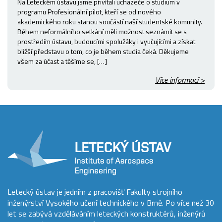
Na Leteckém ústavu jsme přivítali uchazeče o studium v
programu Profesionální pilot, kteří se od nového
akademického roku stanou součástí naší studentské komunity.
Během neformálního setkání měli možnost seznámit se s
prostředím ústavu, budoucími spolužáky i vyučujícími a získat
bližší představu o tom, co je během studia čeká. Děkujeme
všem za účast a těšíme se, […]
Více informací >
Letecký ústav je jedním z pracovišť Fakulty strojního
inženýrství Vysokého učení technického v Brně. Po více než 30
let se zabývá vzděláváním leteckých konstruktérů, inženýrů