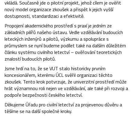
vkládá. Současně jde o pilotní projekt, jehož cílem je ověřit
nový model organizace zkoušek a přispět k jejich vyšší
dostupnosti, standardizaci a efektivitě.
Propojení akademického prostředí s praxí je jedním ze
základních pilířů našeho ústavu. Vedle vzdělávání budoucích
leteckých inženýrů a pilotů, výzkumu a spolupráce s
průmyslem se nyní budeme podílet také na dalším důležitém
článku systému civilního letectví – ověřování teoretických
znalostí budoucích pilotů.
Jsme hrdí na to, že se VUT stalo historicky prvním
koncesionářem, kterému ÚCL svěřil organizaci těchto
zkoušek. Tento krok potvrzuje, že univerzitní prostředí může
hrát významnou roli nejen ve vzdělávání, ale také při rozvoji a
podpoře bezpečnosti českého letectví.
Děkujeme Úřadu pro civilní letectví za projevenou důvěru a
těšíme se na další společné kroky.