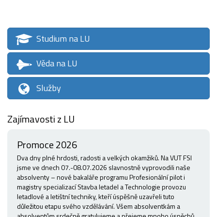
Studium na LU
Věda na LU
Služby
Zajímavosti z LU
Promoce 2026
Dva dny plné hrdosti, radosti a velkých okamžiků. Na VUT FSI
jsme ve dnech 07.-08.07.2026 slavnostně vyprovodili naše
absolventy – nové bakaláře programu Profesionální pilot i
magistry specializací Stavba letadel a Technologie provozu
letadlové a letištní techniky, kteří úspěšně uzavřeli tuto
důležitou etapu svého vzdělávání. Všem absolventkám a
absolventům srdečně gratulujeme a přejeme mnoho úspěchů