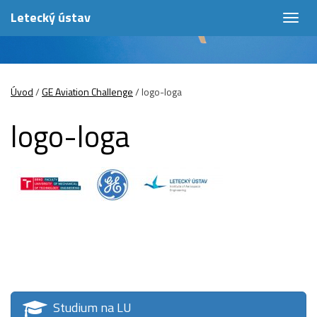
Letecký ústav
Togg
navig
Úvod
/
GE Aviation Challenge
/
logo-loga
logo-loga
Studium na LU