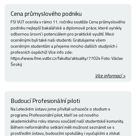
Cena průmyslového podniku
FSI VUT ocenila v rámci 11. ročníku soutěže Cena průmyslového
podniku nejlepší bakalářské a diplomové práce, které vynikly
odbornou úrovní i potenciálem pro praktické využití. Mezi
oceněnými byli také naši studenti: Gratulujeme všem
oceněným studentům a přejeme mnoho dalších studijních i
profesních úspěchů! Více info zde:
https://www.fme.vutbr.cz/fakulta/aktuality/77024 Foto: Václav
Široký
Více informací >
Budoucí Profesionální piloti
Na Leteckém ústavu jsme přivítali uchazeče o studium v
programu Profesionální pilot, kteří se od nového
akademického roku stanou součástí naší studentské komunity.
Během neformálního setkání měli možnost seznámit se s
prostředím ústavu, budoucími spolužáky i vyučujícími a získat