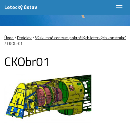
Letecký ústav
Togg
navig
Úvod
/
Projekty
/
Výzkumné centrum pokročilých leteckých konstrukcí
/
CKObr01
CKObr01