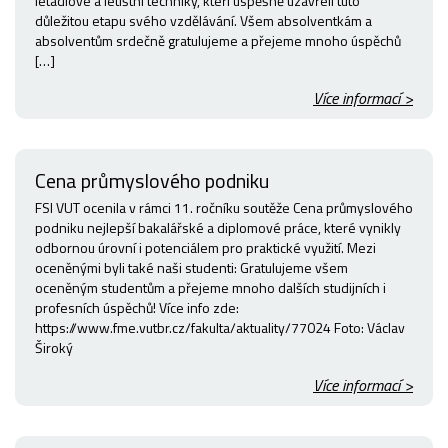
letadlové a letištní techniky, kteří úspěšně uzavřeli tuto
důležitou etapu svého vzdělávání. Všem absolventkám a
absolventům srdečně gratulujeme a přejeme mnoho úspěchů
[…]
Více informací >
Cena průmyslového podniku
FSI VUT ocenila v rámci 11. ročníku soutěže Cena průmyslového
podniku nejlepší bakalářské a diplomové práce, které vynikly
odbornou úrovní i potenciálem pro praktické využití. Mezi
oceněnými byli také naši studenti: Gratulujeme všem
oceněným studentům a přejeme mnoho dalších studijních i
profesních úspěchů! Více info zde:
https://www.fme.vutbr.cz/fakulta/aktuality/77024 Foto: Václav
Široký
Více informací >