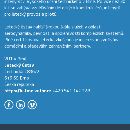
inženýrství Vysokého učení technického v Brně. Po více než 30
let se zabývá vzděláváním leteckých konstruktérů, inženýrů
pro letecký provoz a pilotů.
Letecký ústav nabízí širokou škálu služeb v oblasti
aerodynamiky, pevnosti a spolehlivosti komplexních systémů.
Plně certifikovaná letecká zkušebna je intenzivně využívána
domácími a především zahraničními partnery.
VUT v Brně
Letecký ústav
Technická 2896/2
616 69 Brno
Česká republika
https://lu.fme.vutbr.cz
+420 541 142 228