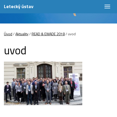
Letecký ústav
Togg
navig
Úvod
/
Aktuality
/
READ & EWADE 2018
/
uvod
uvod