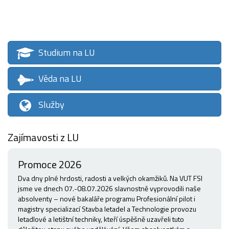
Studium na LU
Věda na LU
Služby
Zajímavosti z LU
Promoce 2026
Dva dny plné hrdosti, radosti a velkých okamžiků. Na VUT FSI
jsme ve dnech 07.-08.07.2026 slavnostně vyprovodili naše
absolventy – nové bakaláře programu Profesionální pilot i
magistry specializací Stavba letadel a Technologie provozu
letadlové a letištní techniky, kteří úspěšně uzavřeli tuto