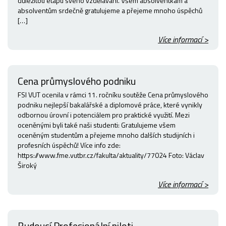
důležitou etapu svého vzdělávání. Všem absolventkám a
absolventům srdečně gratulujeme a přejeme mnoho úspěchů
[…]
Více informací >
Cena průmyslového podniku
FSI VUT ocenila v rámci 11. ročníku soutěže Cena průmyslového
podniku nejlepší bakalářské a diplomové práce, které vynikly
odbornou úrovní i potenciálem pro praktické využití. Mezi
oceněnými byli také naši studenti: Gratulujeme všem
oceněným studentům a přejeme mnoho dalších studijních i
profesních úspěchů! Více info zde:
https://www.fme.vutbr.cz/fakulta/aktuality/77024 Foto: Václav
Široký
Více informací >
Budoucí Profesionální piloti