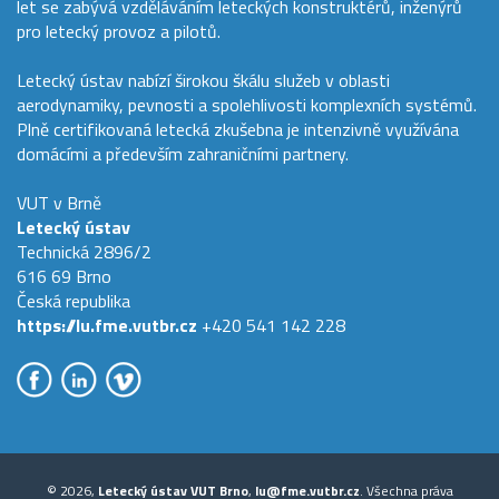
let se zabývá vzděláváním leteckých konstruktérů, inženýrů
pro letecký provoz a pilotů.
Letecký ústav nabízí širokou škálu služeb v oblasti
aerodynamiky, pevnosti a spolehlivosti komplexních systémů.
Plně certifikovaná letecká zkušebna je intenzivně využívána
domácími a především zahraničními partnery.
VUT v Brně
Letecký ústav
Technická 2896/2
616 69 Brno
Česká republika
https://lu.fme.vutbr.cz
+420 541 142 228
© 2026,
Letecký ústav VUT Brno
,
lu@fme.vutbr.cz
. Všechna práva