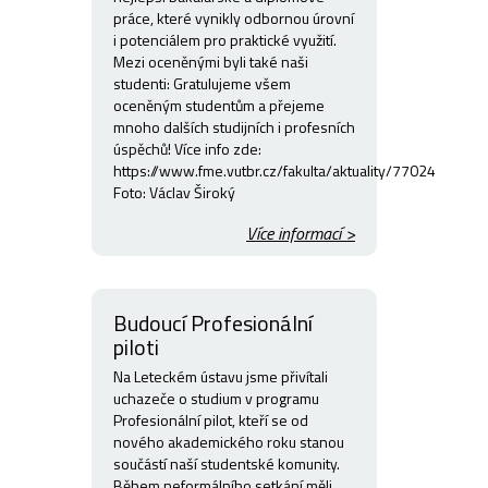
práce, které vynikly odbornou úrovní
i potenciálem pro praktické využití.
Mezi oceněnými byli také naši
studenti: Gratulujeme všem
oceněným studentům a přejeme
mnoho dalších studijních i profesních
úspěchů! Více info zde:
https://www.fme.vutbr.cz/fakulta/aktuality/77024
Foto: Václav Široký
Více informací >
Budoucí Profesionální
piloti
Na Leteckém ústavu jsme přivítali
uchazeče o studium v programu
Profesionální pilot, kteří se od
nového akademického roku stanou
součástí naší studentské komunity.
Během neformálního setkání měli