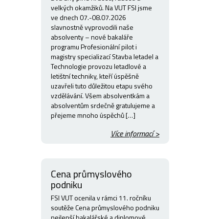
velkých okamžiků. Na VUT FSI jsme
ve dnech 07.-08.07.2026
slavnostně vyprovodili naše
absolventy – nové bakaláře
programu Profesionální pilot i
magistry specializací Stavba letadel a
Technologie provozu letadlové a
letištní techniky, kteří úspěšně
uzavřeli tuto důležitou etapu svého
vzdělávání. Všem absolventkám a
absolventům srdečně gratulujeme a
přejeme mnoho úspěchů […]
Více informací >
Cena průmyslového
podniku
FSI VUT ocenila v rámci 11. ročníku
soutěže Cena průmyslového podniku
nejlepší bakalářské a diplomové