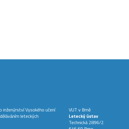
ho inženýrství Vysokého učení
VUT v Brně
zděláváním leteckých
Letecký ústav
Technická 2896/2
616 69 Brno