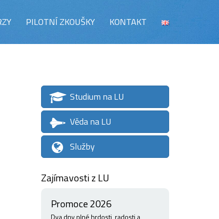
RZY
PILOTNÍ ZKOUŠKY
KONTAKT
Studium na LU
Věda na LU
Služby
Zajímavosti z LU
Promoce 2026
Dva dny plné hrdosti, radosti a