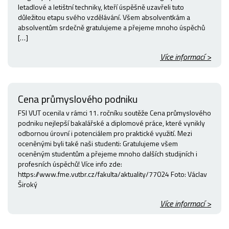
letadlové a letištní techniky, kteří úspěšně uzavřeli tuto
důležitou etapu svého vzdělávání. Všem absolventkám a
absolventům srdečně gratulujeme a přejeme mnoho úspěchů
[…]
Více informací >
Cena průmyslového podniku
FSI VUT ocenila v rámci 11. ročníku soutěže Cena průmyslového
podniku nejlepší bakalářské a diplomové práce, které vynikly
odbornou úrovní i potenciálem pro praktické využití. Mezi
oceněnými byli také naši studenti: Gratulujeme všem
oceněným studentům a přejeme mnoho dalších studijních i
profesních úspěchů! Více info zde:
https://www.fme.vutbr.cz/fakulta/aktuality/77024 Foto: Václav
Široký
Více informací >